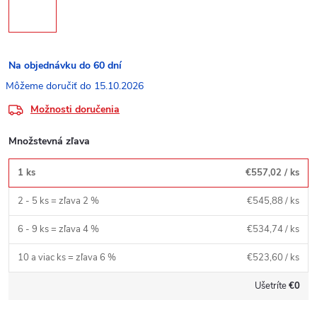
Na objednávku do 60 dní
15.10.2026
Možnosti doručenia
Množstevná zľava
1 ks
€557,02
/ ks
2 - 5 ks = zľava 2 %
€545,88
/ ks
6 - 9 ks = zľava 4 %
€534,74
/ ks
10 a viac ks = zľava 6 %
€523,60
/ ks
Ušetríte
€0