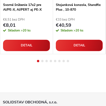
Svorné šrúbenie 17x2 pre
Stojanková konzola, Standfix
Al/PE-X, Al/PERT aj PE-X
Plus , 10-870
rúrky
€6,51 bez DPH
€33 bez DPH
€8,01
€40,59
Skladom
>20 ks
Skladom
>20 ks
DETAIL
DETAIL
Z
SOLIDSTAV OBCHODNÁ, s.r.o.