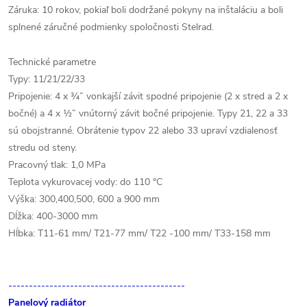
Záruka: 10 rokov, pokiaľ boli dodržané pokyny na inštaláciu a boli
splnené záručné podmienky spoločnosti Stelrad.
Technické parametre
Typy: 11/21/22/33
Pripojenie: 4 x ¾” vonkajší závit spodné pripojenie (2 x stred a 2 x
bočné) a 4 x ½” vnútorný závit bočné pripojenie. Typy 21, 22 a 33
sú obojstranné. Obrátenie typov 22 alebo 33 upraví vzdialenosť
stredu od steny.
Pracovný tlak: 1,0 MPa
Teplota vykurovacej vody: do 110 °C
Výška: 300,400,500, 600 a 900 mm
Dĺžka: 400-3000 mm
Hĺbka: T11-61 mm/ T21-77 mm/ T22 -100 mm/ T33-158 mm
-------------------------------------------
Panelový radiátor