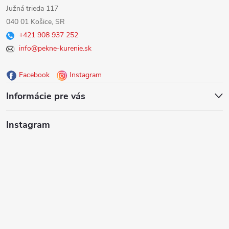
á
Južná trieda 117
040 01 Košice, SR
p
+421 908 937 252
info@pekne-kurenie.sk
ä
Facebook
Instagram
t
Informácie pre vás
i
Instagram
e