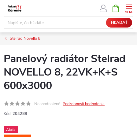
Prejsť
NÁKUPN
KOŠÍK
na
obsah
HĽADAŤ
Stelrad Novello 8
Panelový radiátor Stelrad
NOVELLO 8, 22VK+K+S
600x3000
Neohodnotené
Podrobnosti hodnotenia
Kód:
204289
Akcia