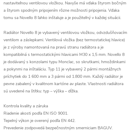
nastaviteľnou ventilovou vložkou. Navyše má vďaka štyrom bočným
a štyrom spodným pripojením rôzne možnosti pripojenia. Vďaka
tomu sa Novello 8 ľahko inštaluje a je použiteľný v každej situácii.
Radiátor Novello 8 je vybavený ventilovou vložkou, odvzdušňovacím
ventilom a záslepkami. Ventilová vložka (bez termostatickej hlavice)
je z výroby namontovaná na pravú stranu radiátora a je
kompatibilná s termostatickými hlavicami M30 x 1,5 mm. Novello 8
je dodávaný s konzolami typu Monclac, so skrutkami, hmoždinkami
a pokynmi na inštaláciu. Typ 11 je vybavený 2 pármi montážnych
príchytiek do 1 600 mm a 3 pármi od 1.800 mm. Každý radiátor je
pevne zabalený v kvalitnom kartóne av plaste. Vlastnosti radiátora
sú uvedené na štítku: typ – výška – dĺžka.
Kontrola kvality a záruka
Riadenie akosti podľa EN ISO 9001.
Tepelný výkon je overený podľa EN 442.
Prevedenie zodpovedá bezpečnostným smerniciam BAGUV.