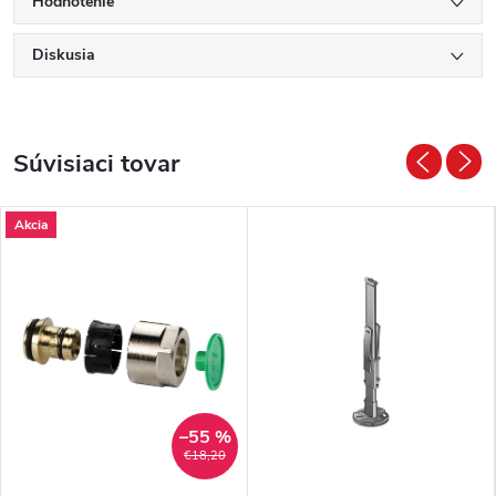
Hodnotenie
Diskusia
Súvisiaci tovar
Akcia
–55 %
€18,20