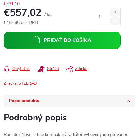
€731,10
€557,02
/ ks
€452,86 bez DPH
Jednotková
cena:
PRIDAŤ DO KOŠÍKA
Opýtať sa
Strážiť
Zdieľať
Značka:
STELRAD
Popis produktu
Podrobný popis
Radiátor Novello 8 je kompaktný radiátor vybavený integrovanou