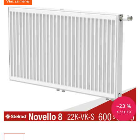
Viac za menej
–23 %
€731,10