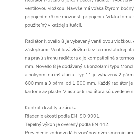
Radiátor Novello 8 je kompaktný radiátor vybavený 
ventilovou vložkou. Navyše má vďaka štyrom boč
pripojením rôzne možnosti pripojenia. Vďaka tomu sa
použiteľný v každej situácii.
Radiátor Novello 8 je vybavený ventilovou vložkou
záslepkami. Ventilová vložka (bez termostatickej hl
na pravú stranu radiátora a je kompatibilná s termo
mm. Novello 8 je dodávaný s konzolami typu Moncl
a pokynmi na inštaláciu. Typ 11 je vybavený 2 párm
600 mm a 3 pármi od 1.800 mm. Každý radiátor je 
kartóne av plaste. Vlastnosti radiátora sú uvedené na
Kontrola kvality a záruka
Riadenie akosti podľa EN ISO 9001.
Tepelný výkon je overený podľa EN 442.
Prevedenie zodpovedá bezpečnostným smernicia