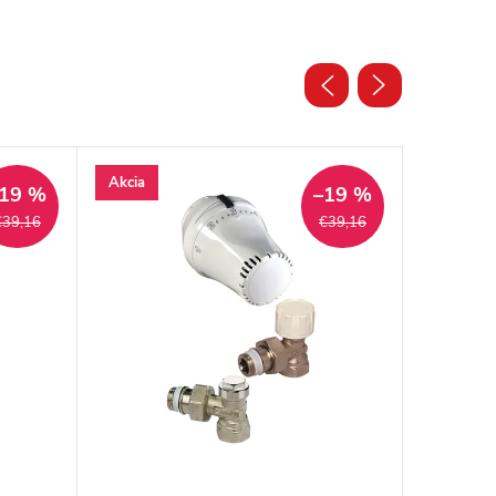
Akcia
Akcia
19 %
–19 %
€39,16
€39,16