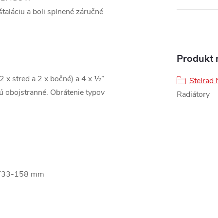
štaláciu a boli splnené záručné
Produkt n
(2 x stred a 2 x bočné) a 4 x ½”
Stelrad 
sú obojstranné. Obrátenie typov
Radiátory
 T33-158 mm