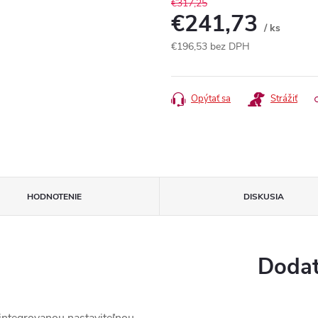
€317,25
€241,73
/ ks
€196,53 bez DPH
Jednotková
cena:
Opýtať sa
Strážiť
HODNOTENIE
DISKUSIA
Dodat