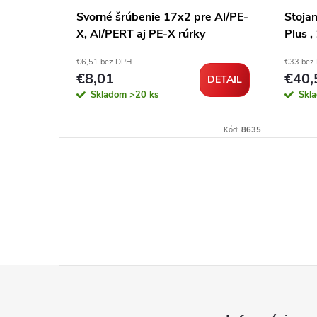
e Al/PE-
Svorné šrúbenie 17x2 pre Al/PE-
Stojan
X, Al/PERT aj PE-X rúrky
Plus 
€6,51 bez DPH
€33 bez
€8,01
€40,
DETAIL
DETAIL
Skladom
>20 ks
Skl
Kód:
103218
Kód:
8635
Z