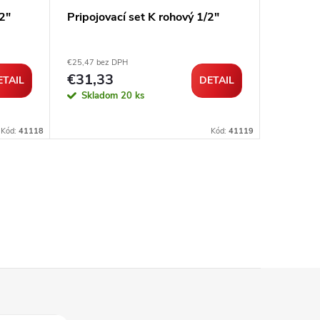
/2"
Pripojovací set K rohový 1/2"
Kvapali
hlavica 
€25,47 bez DPH
€28,74 be
€31,33
€35,3
ETAIL
DETAIL
Skladom
20 ks
Sklad
Kód:
41118
Kód:
41119