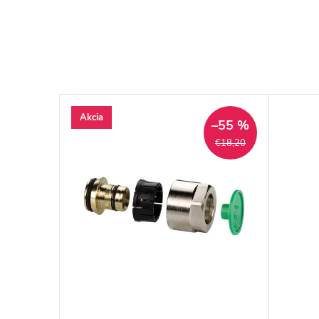
Akcia
–50 %
–55 %
€18,20
€18,20