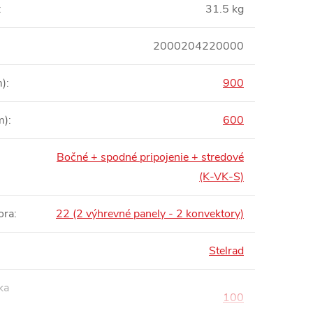
:
31.5 kg
2000204220000
m)
:
900
m)
:
600
Bočné + spodné pripojenie + stredové
:
(K-VK-S)
ora
:
22 (2 výhrevné panely - 2 konvektory)
Stelrad
ka
100