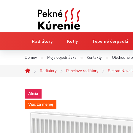
Radiátory
Kotly
Tepelné čerpadlá
Prejsť
Domov
Moja objednávka
Kontakty
Obchodné 
na
obsah
Radiátory
Panelové radiátory
Stelrad Novell
Domov
Akcia
Viac za menej