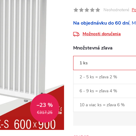
Neohodnotené
Po
Na objednávku do 60 dní
Možnosti doručenia
Množstevná zľava
1 ks
2 - 5 ks = zľava 2 %
6 - 9 ks = zľava 4 %
–23 %
10 a viac ks = zľava 6 %
€317,25