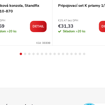
ková konzola, Standfix
Pripojovací set K priamy 1
, 10-870
 DPH
€25,47 bez DPH
59
€31,33
DETAIL
D
adom
>20 ks
Skladom
>20 ks
Kód:
33330