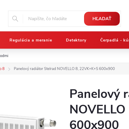
HĽADAŤ
Regulácia a meranie
Detektory
Čerpadlá - kú
podmienky
Reklamačný poriadok
Osobné údaje a ich ochrana
o 8
Panelový radiátor Stelrad NOVELLO 8, 22VK+K+S 600x900
Panelový r
NOVELLO 
600x900