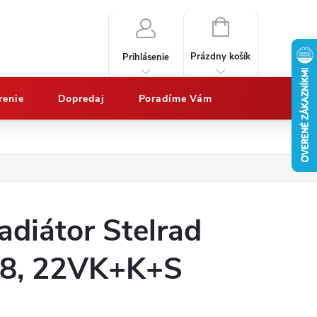
NÁKUPNÝ
KOŠÍK
Prázdny košík
Prihlásenie
renie
Dopredaj
Poradíme Vám
Nákup na splátky QUATRO
Doprava a platby
Vypočítajte potrebný 
adiátor Stelrad
8, 22VK+K+S