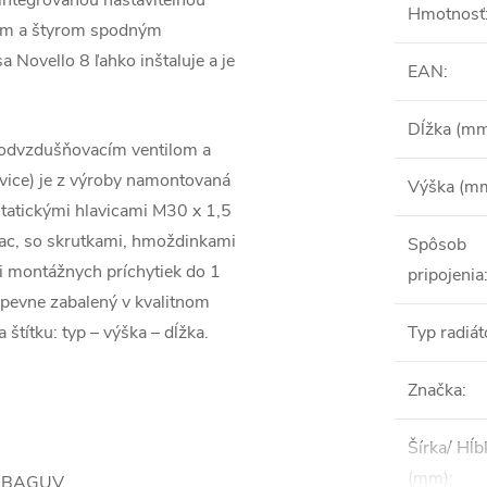
integrovanou nastaviteľnou
Hmotnosť
ným a štyrom spodným
 Novello 8 ľahko inštaluje a je
EAN
:
Dĺžka (m
, odvzdušňovacím ventilom a
avice) je z výroby namontovaná
Výška (m
statickými hlavicami M30 x 1,5
ac, so skrutkami, hmoždinkami
Spôsob
i montážnych príchytiek do 1
pripojenia
pevne zabalený v kvalitnom
 štítku: typ – výška – dĺžka.
Typ radiát
Značka
:
Šírka/ Hĺb
(mm)
:
m BAGUV.