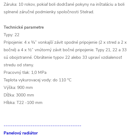
Záruka: 10 rokov, pokiaľ boli dodržané pokyny na inštaláciu a boli
splnené záručné podmienky spoločnosti Stelrad.
Technické parametre
Typy: 22
Pripojenie: 4 x ¾” vonkajší závit spodné pripojenie (2 x stred a 2 x
bočné) a 4 x ½” vnútorný závit bočné pripojenie. Typy 21, 22 a 33
sú obojstranné. Obrátenie typov 22 alebo 33 upraví vzdialenosť
stredu od steny.
Pracovný tlak: 1,0 MPa
Teplota vykurovacej vody: do 110 °C
Výška: 900 mm
Dĺžka: 3000 mm
Hĺbka: T22 -100 mm
-------------------------------------------
Panelový radiátor