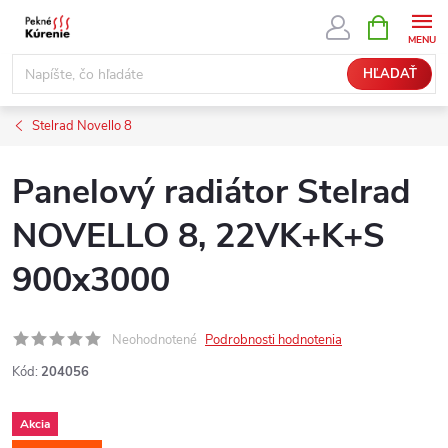
Prejsť
NÁKUPN
KOŠÍK
na
obsah
HĽADAŤ
Stelrad Novello 8
Panelový radiátor Stelrad
NOVELLO 8, 22VK+K+S
900x3000
Neohodnotené
Podrobnosti hodnotenia
Kód:
204056
Akcia