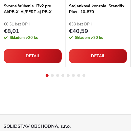
Svorné šrúbenie 17x2 pre
Stojanková konzola, Standfix
Al/PE-X, Al/PERT aj PE-X
Plus , 10-870
rúrky
€6,51 bez DPH
€33 bez DPH
€8,01
€40,59
Skladom
>20 ks
Skladom
>20 ks
DETAIL
DETAIL
Z
SOLIDSTAV OBCHODNÁ, s.r.o.