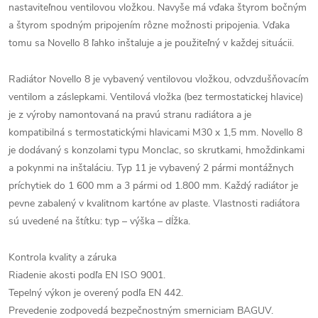
nastaviteľnou ventilovou vložkou. Navyše má vďaka štyrom bočným
a štyrom spodným pripojením rôzne možnosti pripojenia. Vďaka
tomu sa Novello 8 ľahko inštaluje a je použiteľný v každej situácii.
Radiátor Novello 8 je vybavený ventilovou vložkou, odvzdušňovacím
ventilom a záslepkami. Ventilová vložka (bez termostatickej hlavice)
je z výroby namontovaná na pravú stranu radiátora a je
kompatibilná s termostatickými hlavicami M30 x 1,5 mm. Novello 8
je dodávaný s konzolami typu Monclac, so skrutkami, hmoždinkami
a pokynmi na inštaláciu. Typ 11 je vybavený 2 pármi montážnych
príchytiek do 1 600 mm a 3 pármi od 1.800 mm. Každý radiátor je
pevne zabalený v kvalitnom kartóne av plaste. Vlastnosti radiátora
sú uvedené na štítku: typ – výška – dĺžka.
Kontrola kvality a záruka
Riadenie akosti podľa EN ISO 9001.
Tepelný výkon je overený podľa EN 442.
Prevedenie zodpovedá bezpečnostným smerniciam BAGUV.