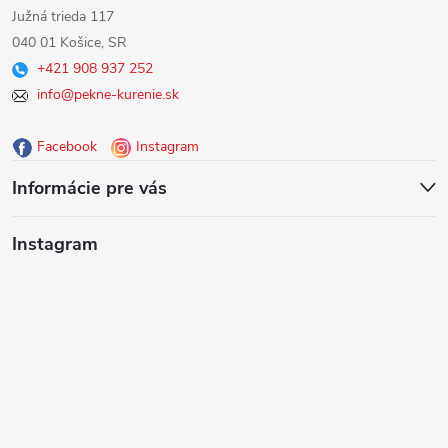
á
Južná trieda 117
040 01 Košice, SR
p
+421 908 937 252
info@pekne-kurenie.sk
ä
Facebook
Instagram
t
Informácie pre vás
i
Instagram
e