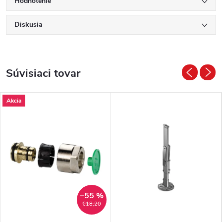
Hodnotenie
Diskusia
Súvisiaci tovar
Akcia
–55 %
€18,20