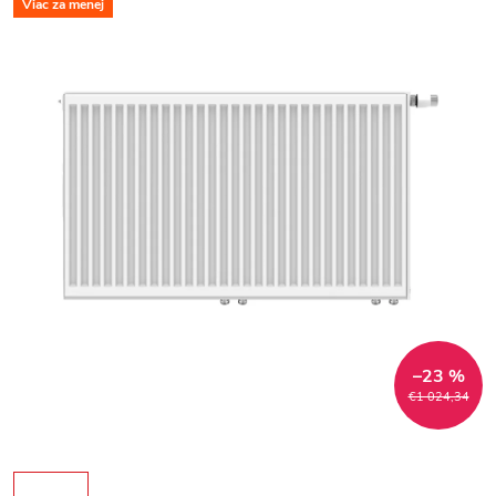
Viac za menej
–23 %
€1 024,34