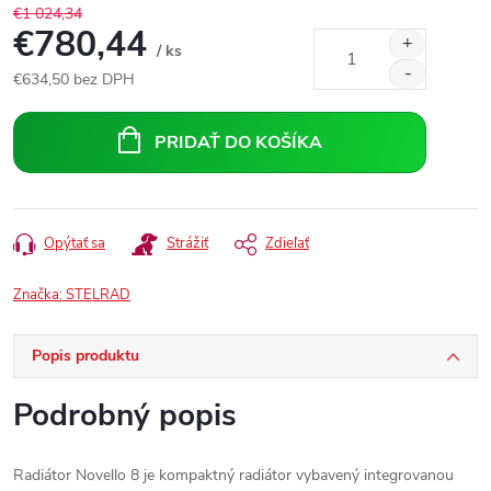
€1 024,34
€780,44
/ ks
€634,50 bez DPH
Jednotková
cena:
PRIDAŤ DO KOŠÍKA
Opýtať sa
Strážiť
Zdieľať
Značka:
STELRAD
Popis produktu
Podrobný popis
Radiátor Novello 8 je kompaktný radiátor vybavený integrovanou