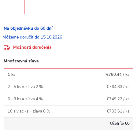
Na objednávku do 60 dní
15.10.2026
Možnosti doručenia
Množstevná zľava
1 ks
€780,44
/ ks
2 - 5 ks = zľava 2 %
€764,83
/ ks
6 - 9 ks = zľava 4 %
€749,22
/ ks
10 a viac ks = zľava 6 %
€733,61
/ ks
Ušetríte
€0