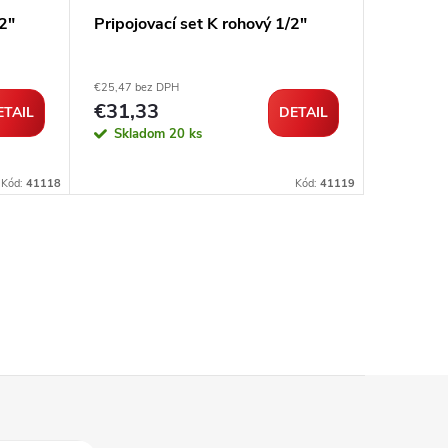
/2"
Pripojovací set K rohový 1/2"
Kvapali
hlavica 
€25,47 bez DPH
€28,74 be
€31,33
€35,3
ETAIL
DETAIL
Skladom
20 ks
Sklad
Kód:
41118
Kód:
41119