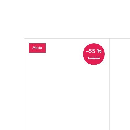
Akcia
–50 %
–55 %
€18,20
€18,20