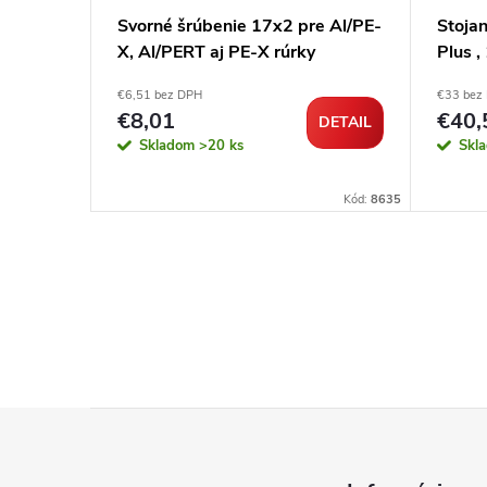
e Al/PE-
Svorné šrúbenie 17x2 pre Al/PE-
Stojan
X, Al/PERT aj PE-X rúrky
Plus 
€6,51 bez DPH
€33 bez
€8,01
€40,
DETAIL
DETAIL
Skladom
>20 ks
Skl
Kód:
103218
Kód:
8635
Z