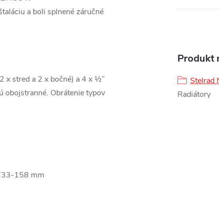
štaláciu a boli splnené záručné
Produkt n
(2 x stred a 2 x bočné) a 4 x ½”
Stelrad 
sú obojstranné. Obrátenie typov
Radiátory
 T33-158 mm