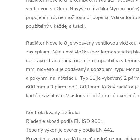
Radiátor Novello 8 je kompaktný radiátor vybavený 
ventilovou vložkou. Navyše má vďaka štyrom boč
pripojením rôzne možnosti pripojenia. Vďaka tomu sa
použiteľný v každej situácii.
Radiátor Novello 8 je vybavený ventilovou vložkou
záslepkami. Ventilová vložka (bez termostatickej hl
na pravú stranu radiátora a je kompatibilná s termo
mm. Novello 8 je dodávaný s konzolami typu Moncl
a pokynmi na inštaláciu. Typ 11 je vybavený 2 párm
600 mm a 3 pármi od 1.800 mm. Každý radiátor je 
kartóne av plaste. Vlastnosti radiátora sú uvedené na
Kontrola kvality a záruka
Riadenie akosti podľa EN ISO 9001.
Tepelný výkon je overený podľa EN 442.
Prevedenie zodpovedá bezpečnostným smernicia