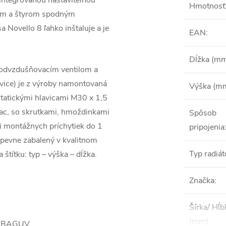
integrovanou nastaviteľnou
Hmotnosť
ným a štyrom spodným
 Novello 8 ľahko inštaluje a je
EAN
:
Dĺžka (m
, odvzdušňovacím ventilom a
avice) je z výroby namontovaná
Výška (m
statickými hlavicami M30 x 1,5
ac, so skrutkami, hmoždinkami
Spôsob
i montážnych príchytiek do 1
pripojenia
pevne zabalený v kvalitnom
Typ radiát
 štítku: typ – výška – dĺžka.
Značka
:
Šírka/ Hĺb
(mm)
:
m BAGUV.