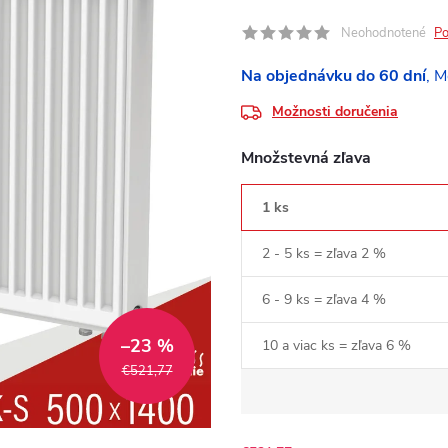
Neohodnotené
Po
Na objednávku do 60 dní
Možnosti doručenia
Množstevná zľava
1 ks
2 - 5 ks = zľava 2 %
6 - 9 ks = zľava 4 %
–23 %
10 a viac ks = zľava 6 %
€521,77