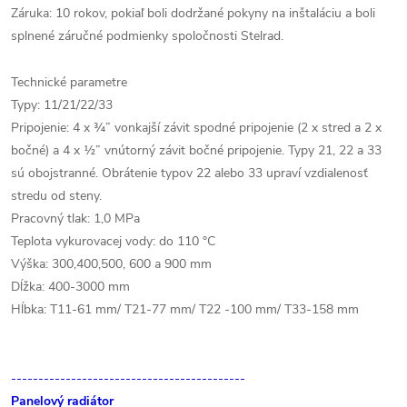
Záruka: 10 rokov, pokiaľ boli dodržané pokyny na inštaláciu a boli
splnené záručné podmienky spoločnosti Stelrad.
Technické parametre
Typy: 11/21/22/33
Pripojenie: 4 x ¾” vonkajší závit spodné pripojenie (2 x stred a 2 x
bočné) a 4 x ½” vnútorný závit bočné pripojenie. Typy 21, 22 a 33
sú obojstranné. Obrátenie typov 22 alebo 33 upraví vzdialenosť
stredu od steny.
Pracovný tlak: 1,0 MPa
Teplota vykurovacej vody: do 110 °C
Výška: 300,400,500, 600 a 900 mm
Dĺžka: 400-3000 mm
Hĺbka: T11-61 mm/ T21-77 mm/ T22 -100 mm/ T33-158 mm
-------------------------------------------
Panelový radiátor