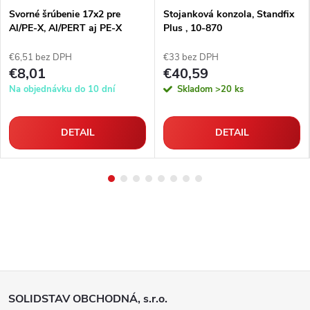
Svorné šrúbenie 17x2 pre
Stojanková konzola, Standfix
Al/PE-X, Al/PERT aj PE-X
Plus , 10-870
rúrky
€6,51 bez DPH
€33 bez DPH
€8,01
€40,59
Na objednávku do 10 dní
Skladom
>20 ks
DETAIL
DETAIL
Z
SOLIDSTAV OBCHODNÁ, s.r.o.