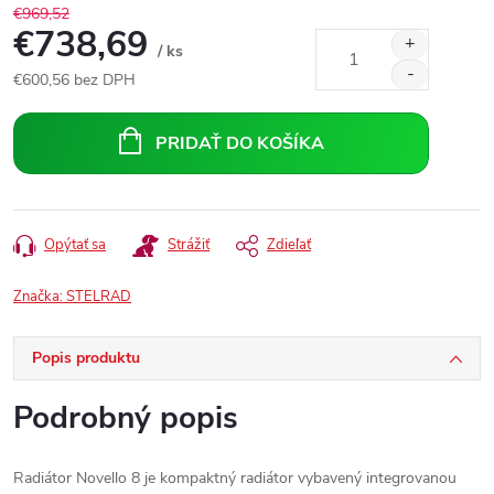
€969,52
€738,69
/ ks
€600,56 bez DPH
Jednotková
cena:
PRIDAŤ DO KOŠÍKA
Opýtať sa
Strážiť
Zdieľať
Značka:
STELRAD
Popis produktu
Podrobný popis
Radiátor Novello 8 je kompaktný radiátor vybavený integrovanou