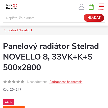
Prejsť
NÁKUPN
KOŠÍK
na
obsah
HĽADAŤ
Stelrad Novello 8
Panelový radiátor Stelrad
NOVELLO 8, 33VK+K+S
500x2800
Neohodnotené
Podrobnosti hodnotenia
Kód:
204247
Akcia