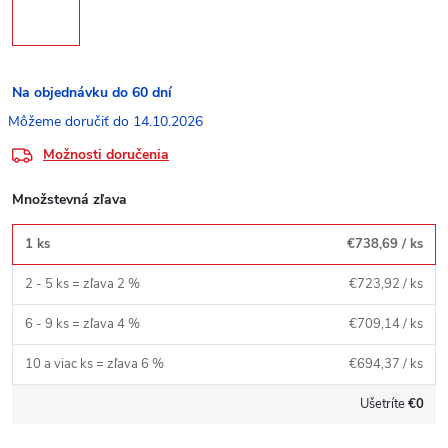
Na objednávku do 60 dní
14.10.2026
Možnosti doručenia
Množstevná zľava
1 ks
€738,69
/ ks
2 - 5 ks = zľava 2 %
€723,92
/ ks
6 - 9 ks = zľava 4 %
€709,14
/ ks
10 a viac ks = zľava 6 %
€694,37
/ ks
Ušetríte
€0