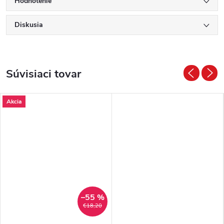
Hodnotenie
Diskusia
Súvisiaci tovar
Akcia
–55 %
€18,20