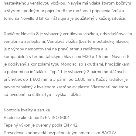
nastaviteľnou ventilovou vložkou. Navyše má vďaka štyrom bočným
a štyrom spodným pripojením rôzne možnosti pripojenia. Vďaka
tomu sa Novello 8 ľahko inštaluje a je použiteľný v každej situácii.
Radiátor Novello 8 je vybavený ventilovou vložkou, odvzdušňovacím
ventilom a záslepkami. Ventilová vložka (bez termostatickej hlavice)
je z výroby namontovaná na pravú stranu radiátora a je
kompatibilná s termostatickými hlavicami M30 x 1,5 mm. Novello 8
je dodávaný s konzolami typu Monclac, so skrutkami, hmoždinkami
a pokynmi na inštaláciu. Typ 11 je vybavený 2 pármi montážnych
príchytiek do 1 600 mm a 3 pármi od 1.800 mm. Každý radiátor je
pevne zabalený v kvalitnom kartóne av plaste. Vlastnosti radiátora
sú uvedené na štítku: typ – výška – dĺžka.
Kontrola kvality a záruka
Riadenie akosti podľa EN ISO 9001.
Tepelný výkon je overený podľa EN 442.
Prevedenie zodpovedá bezpečnostným smerniciam BAGUV.