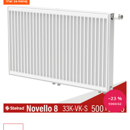
Viac za menej
–23 %
€969,52