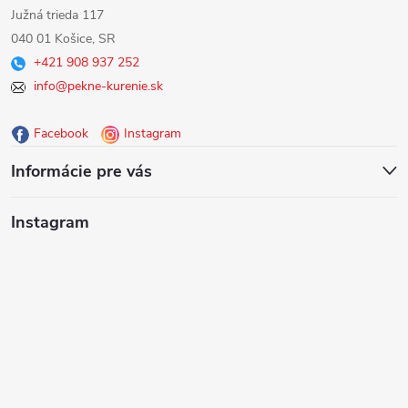
á
Južná trieda 117
040 01 Košice, SR
p
+421 908 937 252
info@pekne-kurenie.sk
ä
Facebook
Instagram
t
Informácie pre vás
i
Instagram
e