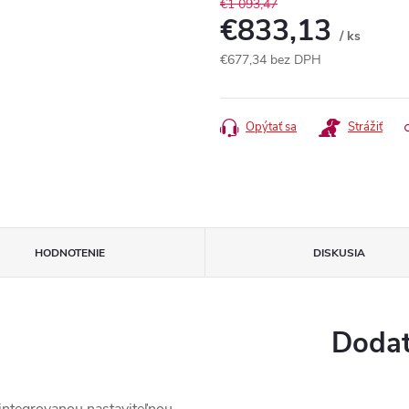
€1 093,47
€833,13
/ ks
€677,34 bez DPH
Jednotková
cena:
Opýtať sa
Strážiť
HODNOTENIE
DISKUSIA
Dodat