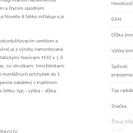
integrovanou nastaviteľnou
Hmotnosť
ným a štyrom spodným
 Novello 8 ľahko inštaluje a je
EAN
:
Dĺžka (m
, odvzdušňovacím ventilom a
avice) je z výroby namontovaná
Výška (m
statickými hlavicami M30 x 1,5
ac, so skrutkami, hmoždinkami
Spôsob
i montážnych príchytiek do 1
pripojenia
pevne zabalený v kvalitnom
Typ radiát
 štítku: typ – výška – dĺžka.
Značka
:
Šírka/ Hĺb
(mm)
:
m BAGUV.