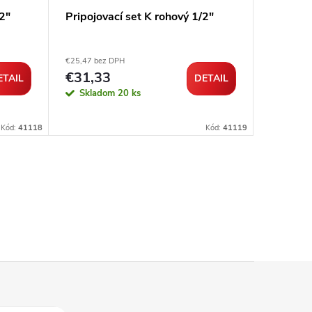
/2"
Pripojovací set K rohový 1/2"
Kvapali
hlavica 
€25,47 bez DPH
€28,74 be
€31,33
€35,3
ETAIL
DETAIL
Skladom
20 ks
Sklad
Kód:
41118
Kód:
41119