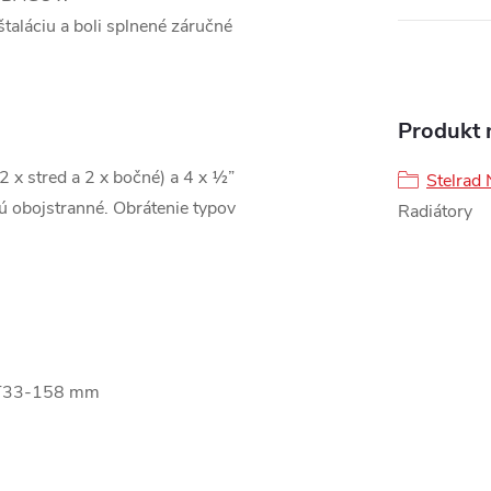
štaláciu a boli splnené záručné
Produkt n
(2 x stred a 2 x bočné) a 4 x ½”
Stelrad 
sú obojstranné. Obrátenie typov
Radiátory
 T33-158 mm