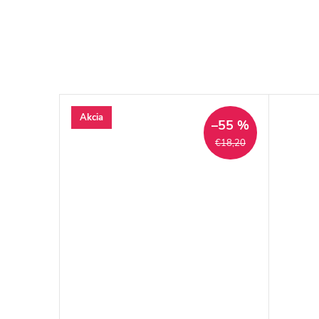
Akcia
–50 %
–55 %
€18,20
€18,20