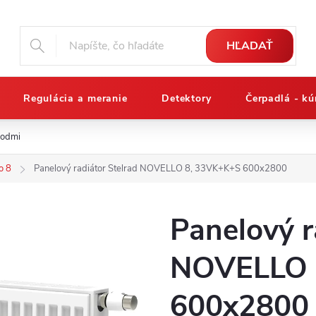
HĽADAŤ
Regulácia a meranie
Detektory
Čerpadlá - kú
podmienky
Reklamačný poriadok
Osobné údaje a ich ochrana
o 8
Panelový radiátor Stelrad NOVELLO 8, 33VK+K+S 600x2800
Panelový r
NOVELLO 
600x2800