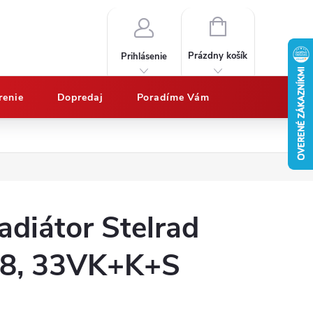
NÁKUPNÝ
KOŠÍK
Prázdny košík
Prihlásenie
renie
Dopredaj
Poradíme Vám
Nákup na splátky QUATRO
Doprava a platby
Vypočítajte potrebný 
adiátor Stelrad
8, 33VK+K+S