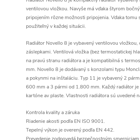
Radiátor Novello 8 je kompaktný radiátor vybavený 
ventilovou vložkou. Navyše má vďaka štyrom boč
pripojením rôzne možnosti pripojenia. Vďaka tomu sa
použiteľný v každej situácii.
Radiátor Novello 8 je vybavený ventilovou vložkou
záslepkami. Ventilová vložka (bez termostatickej hl
na pravú stranu radiátora a je kompatibilná s termo
mm. Novello 8 je dodávaný s konzolami typu Moncl
a pokynmi na inštaláciu. Typ 11 je vybavený 2 párm
600 mm a 3 pármi od 1.800 mm. Každý radiátor je 
kartóne av plaste. Vlastnosti radiátora sú uvedené na
Kontrola kvality a záruka
Riadenie akosti podľa EN ISO 9001.
Tepelný výkon je overený podľa EN 442.
Prevedenie zodpovedá bezpečnostným smernicia