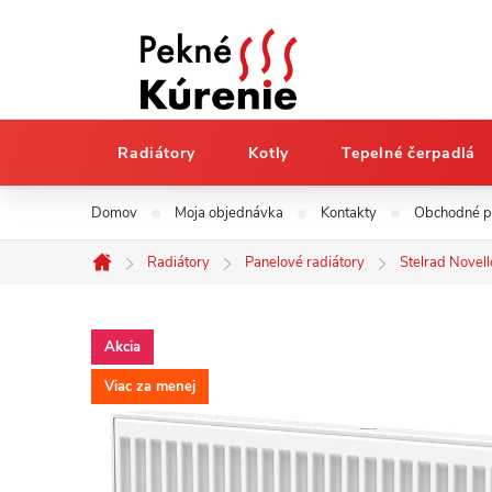
Radiátory
Kotly
Tepelné čerpadlá
Prejsť
Domov
Moja objednávka
Kontakty
Obchodné 
na
obsah
Radiátory
Panelové radiátory
Stelrad Novell
Domov
Akcia
Viac za menej