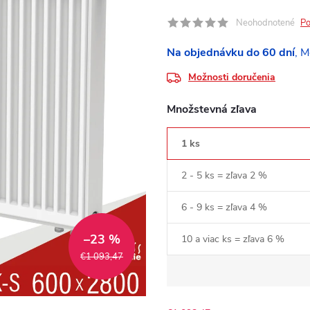
Neohodnotené
Po
Na objednávku do 60 dní
Možnosti doručenia
Množstevná zľava
1 ks
2 - 5 ks = zľava 2 %
6 - 9 ks = zľava 4 %
–23 %
10 a viac ks = zľava 6 %
€1 093,47