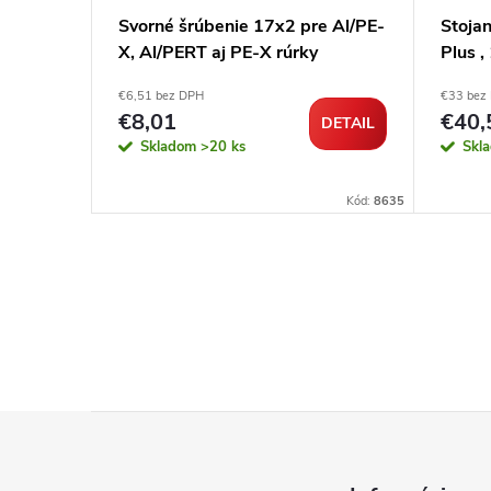
e Al/PE-
Svorné šrúbenie 17x2 pre Al/PE-
Stojan
X, Al/PERT aj PE-X rúrky
Plus 
€6,51 bez DPH
€33 bez
€8,01
€40,
DETAIL
DETAIL
Skladom
>20 ks
Skl
Kód:
103218
Kód:
8635
Z