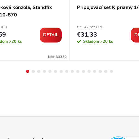
ková konzola, Standfix
Pripojovací set K priamy 1
, 10-870
 DPH
€25,47 bez DPH
59
€31,33
DETAIL
D
adom
>20 ks
Skladom
>20 ks
Kód:
33330