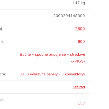
:
147 kg
2000204148000
m)
:
2800
m)
:
600
Bočné + spodné pripojenie + stredové
:
(K-VK-S)
ora
:
33 (3 výhrevné panely - 3 konvektory)
Stelrad
ka
158