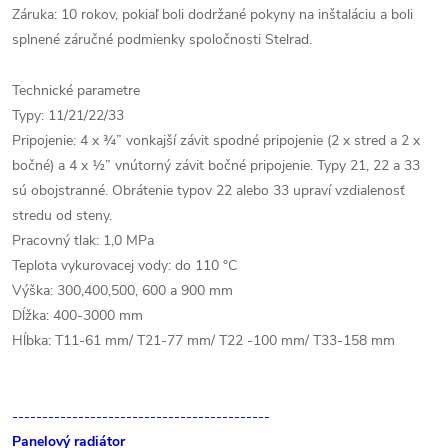
Záruka: 10 rokov, pokiaľ boli dodržané pokyny na inštaláciu a boli
splnené záručné podmienky spoločnosti Stelrad.
Technické parametre
Typy: 11/21/22/33
Pripojenie: 4 x ¾” vonkajší závit spodné pripojenie (2 x stred a 2 x
bočné) a 4 x ½” vnútorný závit bočné pripojenie. Typy 21, 22 a 33
sú obojstranné. Obrátenie typov 22 alebo 33 upraví vzdialenosť
stredu od steny.
Pracovný tlak: 1,0 MPa
Teplota vykurovacej vody: do 110 °C
Výška: 300,400,500, 600 a 900 mm
Dĺžka: 400-3000 mm
Hĺbka: T11-61 mm/ T21-77 mm/ T22 -100 mm/ T33-158 mm
-------------------------------------------
Panelový radiátor