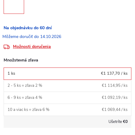
Na objednávku do 60 dní
14.10.2026
Možnosti doručenia
Množstevná zľava
1 ks
€1 137,70
/ ks
2 - 5 ks = zľava 2 %
€1 114,95
/ ks
6 - 9 ks = zľava 4 %
€1 092,19
/ ks
10 a viac ks = zľava 6 %
€1 069,44
/ ks
Ušetríte
€0