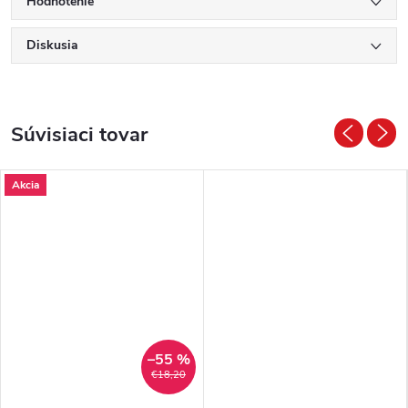
Hodnotenie
Diskusia
Súvisiaci tovar
Akcia
–55 %
€18,20