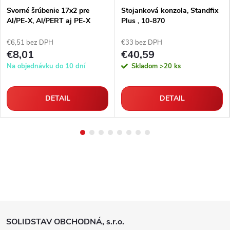
Svorné šrúbenie 17x2 pre
Stojanková konzola, Standfix
Al/PE-X, Al/PERT aj PE-X
Plus , 10-870
rúrky
€6,51 bez DPH
€33 bez DPH
€8,01
€40,59
Na objednávku do 10 dní
Skladom
>20 ks
DETAIL
DETAIL
Z
SOLIDSTAV OBCHODNÁ, s.r.o.