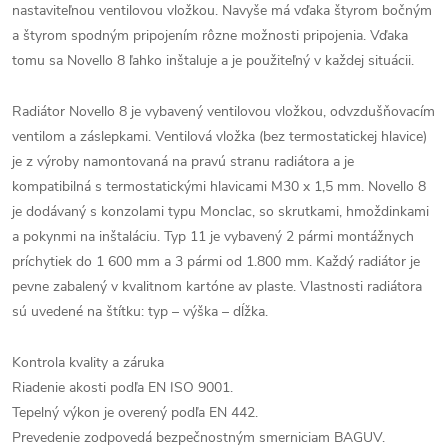
nastaviteľnou ventilovou vložkou. Navyše má vďaka štyrom bočným
a štyrom spodným pripojením rôzne možnosti pripojenia. Vďaka
tomu sa Novello 8 ľahko inštaluje a je použiteľný v každej situácii.
Radiátor Novello 8 je vybavený ventilovou vložkou, odvzdušňovacím
ventilom a záslepkami. Ventilová vložka (bez termostatickej hlavice)
je z výroby namontovaná na pravú stranu radiátora a je
kompatibilná s termostatickými hlavicami M30 x 1,5 mm. Novello 8
je dodávaný s konzolami typu Monclac, so skrutkami, hmoždinkami
a pokynmi na inštaláciu. Typ 11 je vybavený 2 pármi montážnych
príchytiek do 1 600 mm a 3 pármi od 1.800 mm. Každý radiátor je
pevne zabalený v kvalitnom kartóne av plaste. Vlastnosti radiátora
sú uvedené na štítku: typ – výška – dĺžka.
Kontrola kvality a záruka
Riadenie akosti podľa EN ISO 9001.
Tepelný výkon je overený podľa EN 442.
Prevedenie zodpovedá bezpečnostným smerniciam BAGUV.