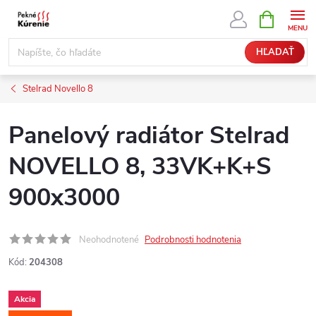
Prejsť
NÁKUPN
KOŠÍK
na
obsah
HĽADAŤ
Stelrad Novello 8
Panelový radiátor Stelrad
NOVELLO 8, 33VK+K+S
900x3000
Neohodnotené
Podrobnosti hodnotenia
Kód:
204308
Akcia