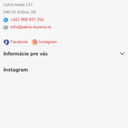
á
Južná trieda 117
040 01 Košice, SR
p
+421 908 937 252
info@pekne-kurenie.sk
ä
Facebook
Instagram
t
Informácie pre vás
i
Instagram
e