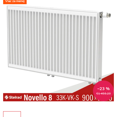
Viac za menej
–23 %
€1 493,23