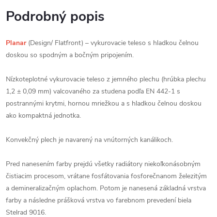
Podrobný popis
Planar
(Design/ Flatfront) – vykurovacie teleso s hladkou čelnou
doskou so spodným a bočným pripojením.
Nízkoteplotné vykurovacie teleso z jemného plechu (hrúbka plechu
1,2 ± 0,09 mm) valcovaného za studena podľa EN 442-1 s
postrannými krytmi, hornou mriežkou a s hladkou čelnou doskou
ako kompaktná jednotka.
Konvekčný plech je navarený na vnútorných kanálikoch.
Pred nanesením farby prejdú všetky radiátory niekoľkonásobným
čistiacim procesom, vrátane fosfátovania fosforečnanom železitým
a demineralizačným oplachom. Potom je nanesená základná vrstva
farby a následne prášková vrstva vo farebnom prevedení biela
Stelrad 9016.