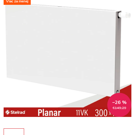
Viac za menej
–26 %
€149,29