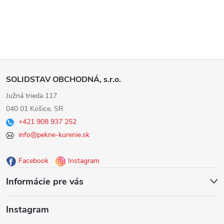
Z
SOLIDSTAV OBCHODNÁ, s.r.o.
á
Južná trieda 117
040 01 Košice, SR
p
+421 908 937 252
info@pekne-kurenie.sk
ä
Facebook
Instagram
t
Informácie pre vás
i
Instagram
e