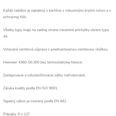
Každý radiátor je zabalený v kartóne s robustnými krytmi rohov a v
ochrannej fólii.
Všetky typy majú na zadnej strane navarené príchytky okrem typu
44.
Vstavaná ventilová súprava s prednastavenou ventilovou vložkou
Heimeier 4360-00.300 bez termostatickej hlavice.
Zaslepovacie a odvzdušňovacie zátky našrubované.
Záruka kvality podľa EN ISO 9001.
Tepelný výkon je overený podľa EN 442.
Prípojky: 6 x 1/2“