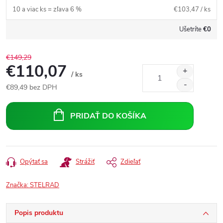
10 a viac ks = zľava 6 %
€103,47
/ ks
Ušetríte
€0
€149,29
€110,07
/ ks
€89,49
bez DPH
Jednotková
cena:
PRIDAŤ DO KOŠÍKA
Opýtať sa
Strážiť
Zdieľať
Značka:
STELRAD
Popis produktu