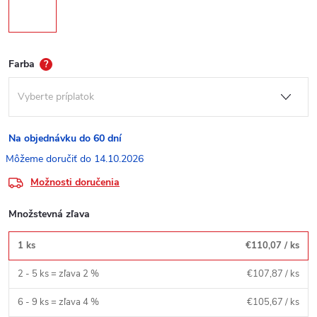
Farba
?
Na objednávku do 60 dní
14.10.2026
Možnosti doručenia
Množstevná zľava
1 ks
€110,07
/ ks
2 - 5 ks = zľava 2 %
€107,87
/ ks
6 - 9 ks = zľava 4 %
€105,67
/ ks