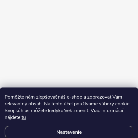
Pomôžte nám zlepšovať náš e-shop a zobrazovať Vám
Sledovať na Instagrame
relevantný obsah. Na tento účel používame súbory cookie.
Svoj súhlas môžete kedykoľvek zmeniť. Viac informácií
nájdete
tu
Kontakty
Doprava a platba
Nastavenie