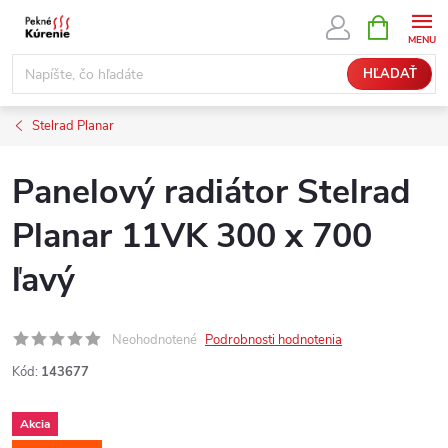
Prejsť
NÁKUPN
KOŠÍK
na
obsah
HĽADAŤ
Stelrad Planar
Panelový radiátor Stelrad
Planar 11VK 300 x 700
ľavý
Neohodnotené
Podrobnosti hodnotenia
Kód:
143677
Akcia