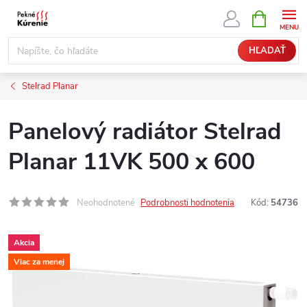
Prejsť
NÁKUPN
KOŠÍK
na
obsah
HĽADAŤ
Stelrad Planar
Panelový radiátor Stelrad
Planar 11VK 500 x 600
Neohodnotené
Podrobnosti hodnotenia
Kód:
54736
Akcia
Viac za menej