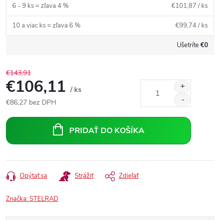
6 - 9 ks = zľava 4 %
€101,87
/ ks
10 a viac ks = zľava 6 %
€99,74
/ ks
Ušetríte
€0
€143,91
€106,11
/ ks
€86,27
bez DPH
Jednotková
cena:
PRIDAŤ DO KOŠÍKA
Opýtať sa
Strážiť
Zdieľať
Značka:
STELRAD