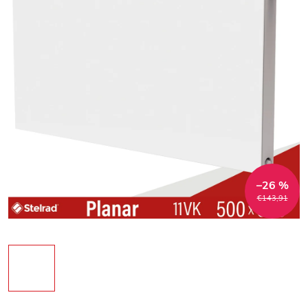
–26 %
€143,91