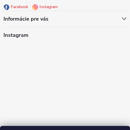
Facebook
Instagram
t
Informácie pre vás
i
Instagram
e