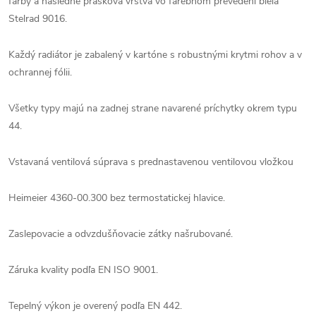
farby a následne prášková vrstva vo farebnom prevedení biela
Stelrad 9016.
Každý radiátor je zabalený v kartóne s robustnými krytmi rohov a v
ochrannej fólii.
Všetky typy majú na zadnej strane navarené príchytky okrem typu
44.
Vstavaná ventilová súprava s prednastavenou ventilovou vložkou
Heimeier 4360-00.300 bez termostatickej hlavice.
Zaslepovacie a odvzdušňovacie zátky našrubované.
Záruka kvality podľa EN ISO 9001.
Tepelný výkon je overený podľa EN 442.