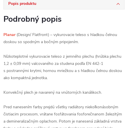
Popis produktu
Podrobný popis
Planar
(Design/ Flatfront) – vykurovacie teleso s hladkou čelnou
doskou so spodným a bočným pripojením.
Nízkoteplotné vykurovacie teleso z jemného plechu (hrúbka plechu
1,2 ± 0,09 mm) valcovaného za studena podľa EN 442-1
s postrannými krytmi, hornou mriežkou a s hladkou čelnou doskou
ako kompaktná jednotka.
Konvekčný plech je navarený na vnútorných kanálikoch.
Pred nanesením farby prejdú všetky radiátory niekoľkonásobným
čistiacim procesom, vrátane fosfátovania fosforečnanom železitým
a demineralizačným oplachom. Potom je nanesená základná vrstva