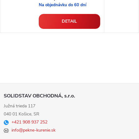
Na objednávku do 60 dní
DETAIL
Z
SOLIDSTAV OBCHODNÁ, s.r.o.
á
Južná trieda 117
040 01 Košice, SR
p
+421 908 937 252
info@pekne-kurenie.sk
ä