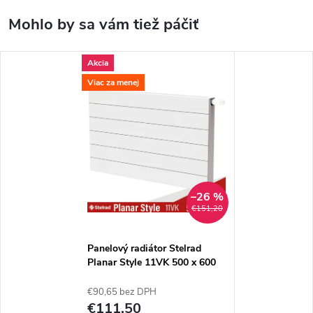
Akcia
Viac za menej
–26 %
€151,20
Panelový radiátor Stelrad
Planar Style 11VK 500 x 600
€90,65 bez DPH
€111,50