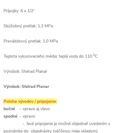
Prípojky: 6 x 1/2“
Skúšobný pretlak: 1,3 MPa
Prevádzkový pretlak: 1,0 MPa
0
Teplota vykurovacieho média: teplá voda do 110
C
Výrobok: Stelrad Planar
Výrobok: Stelrad Planar
Poloha vývodov / pripojenie:
bočné
- vpravo aj vľavo
spodné
- vpravo
- ľavé pripojenie je možné objednať uvedením v
poznámke do objednávky (väčšinou nieje skladom)