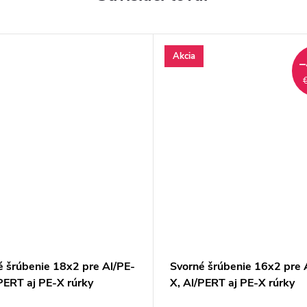
Akcia
–
é šrúbenie 18x2 pre Al/PE-
Svorné šrúbenie 16x2 pre 
PERT aj PE-X rúrky
X, Al/PERT aj PE-X rúrky