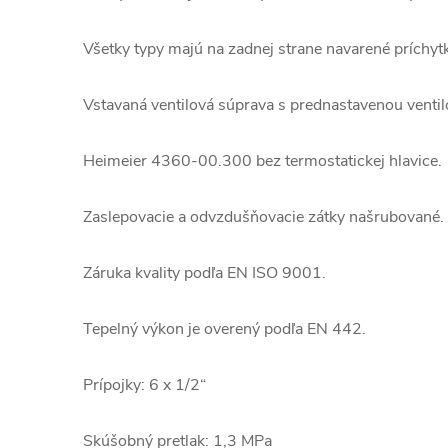
Všetky typy majú na zadnej strane navarené príchyt
Vstavaná ventilová súprava s prednastavenou venti
Heimeier 4360-00.300 bez termostatickej hlavice.
Zaslepovacie a odvzdušňovacie zátky našrubované.
Záruka kvality podľa EN ISO 9001.
Tepelný výkon je overený podľa EN 442.
Prípojky: 6 x 1/2“
Skúšobný pretlak: 1,3 MPa