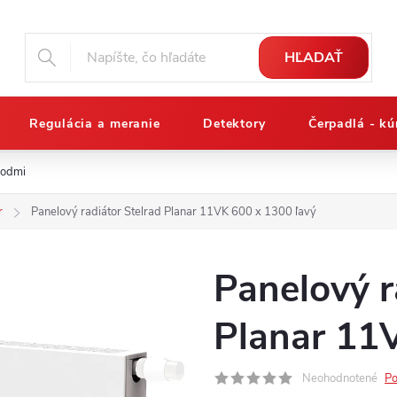
HĽADAŤ
Regulácia a meranie
Detektory
Čerpadlá - kú
podmienky
Reklamačný poriadok
Osobné údaje a ich ochrana
r
Panelový radiátor Stelrad Planar 11VK 600 x 1300 ľavý
Panelový r
Planar 11
Neohodnotené
Po