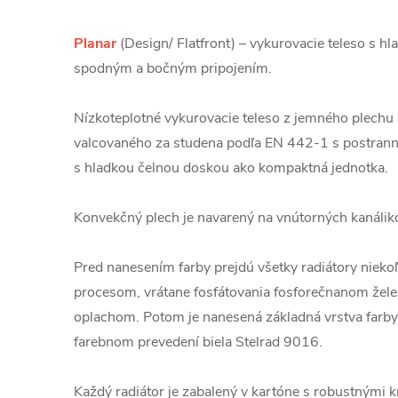
Planar
(Design/ Flatfront) – vykurovacie teleso s h
spodným a bočným pripojením.
Nízkoteplotné vykurovacie teleso z jemného plechu
valcovaného za studena podľa EN 442-1 s postrann
s hladkou čelnou doskou ako kompaktná jednotka.
Konvekčný plech je navarený na vnútorných kanálik
Pred nanesením farby prejdú všetky radiátory niek
procesom, vrátane fosfátovania fosforečnanom žel
oplachom. Potom je nanesená základná vrstva farby
farebnom prevedení biela Stelrad 9016.
Každý radiátor je zabalený v kartóne s robustnými kr