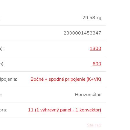
:
29.58 kg
2300001453347
m)
:
1300
m)
:
600
ipojenia
:
Bočné + spodné pripojenie (K+VK)
e
:
Horizontálne
ora
:
11 (1 výhrevný panel - 1 konvektor)
Stelrad