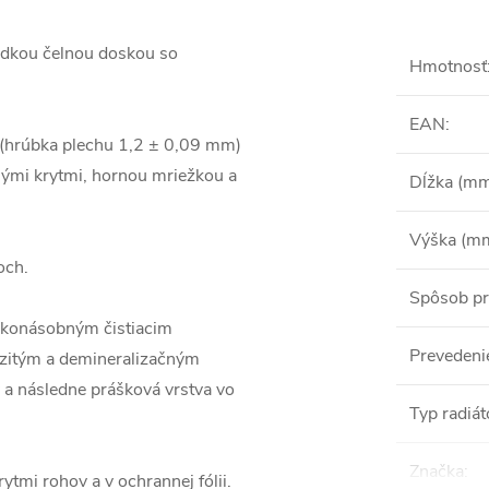
ladkou čelnou doskou so
Hmotnosť
EAN
:
 (hrúbka plechu 1,2 ± 0,09 mm)
ými krytmi, hornou mriežkou a
Dĺžka (m
Výška (m
och.
Spôsob pr
oľkonásobným čistiacim
Prevedeni
ezitým a demineralizačným
 a následne prášková vrstva vo
Typ radiát
Značka
:
ytmi rohov a v ochrannej fólii.