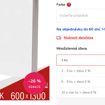
Farba
?
Na objednávku do 60 dní
Možnosti doručenia
Množstevná zľava
1 ks
2 - 5 ks = zľava 2 %
–26 %
6 - 9 ks = zľava 4 %
€244,71
10 a viac ks = zľava 6 %