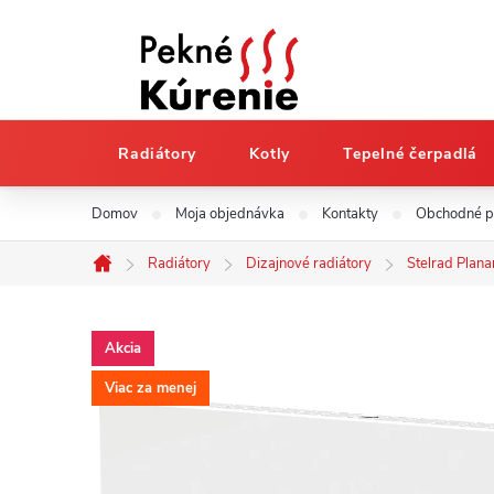
Radiátory
Kotly
Tepelné čerpadlá
Prejsť
Domov
Moja objednávka
Kontakty
Obchodné 
na
obsah
Radiátory
Dizajnové radiátory
Stelrad Plana
Domov
Akcia
Viac za menej