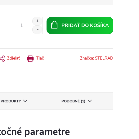
PRIDAŤ DO KOŠÍKA
Zdieľať
Tlač
Značka:
STELRAD
E PRODUKTY
PODOBNÉ (1)
očné parametre