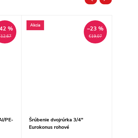
Akcia
Akcia
42 %
–23 %
€12,67
€19,07
Al/PE-
Šrúbenie dvojrúrka 3/4"
Pripojov
Eurokonus rohové
3/4" Eu