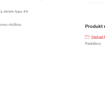
ky okrem typu 44.
lovou vložkou
Produkt n
Stelrad 
Radiátory