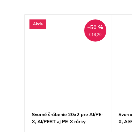
Akcia
–50 %
€18,20
ly
Svorné šrúbenie 20x2 pre Al/PE-
Svorn
, 10-
X, Al/PERT aj PE-X rúrky
X, Al/