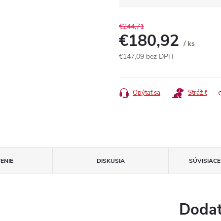
€244,71
€180,92
/ ks
€147,09
bez DPH
Jednotková
cena:
Opýtať sa
Strážiť
ENIE
DISKUSIA
SÚVISIAC
Dodat