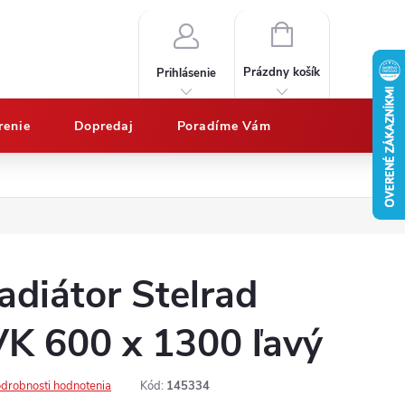
NÁKUPNÝ
KOŠÍK
Prázdny košík
Prihlásenie
renie
Dopredaj
Poradíme Vám
Nákup na splátky QUATRO
Doprava a platby
Vypočítajte potrebný 
adiátor Stelrad
VK 600 x 1300 ľavý
drobnosti hodnotenia
Kód:
145334