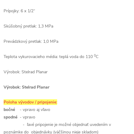
Prípojky: 6 x 1/2“
Skúšobný pretlak: 1,3 MPa
Prevádzkový pretlak: 1,0 MPa
0
Teplota vykurovacieho média: teplá voda do 110
C
Výrobok: Stelrad Planar
Výrobok: Stelrad Planar
Poloha vývodov / pripojenie:
bočné
- vpravo aj vľavo
spodné
- vpravo
- ľavé pripojenie je možné objednať uvedením v
poznámke do objednávky (väčšinou nieje skladom)