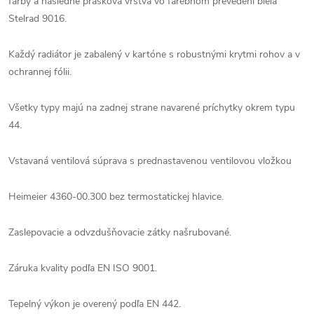
farby a následne prášková vrstva vo farebnom prevedení biela
Stelrad 9016.
Každý radiátor je zabalený v kartóne s robustnými krytmi rohov a v
ochrannej fólii.
Všetky typy majú na zadnej strane navarené príchytky okrem typu
44.
Vstavaná ventilová súprava s prednastavenou ventilovou vložkou
Heimeier 4360-00.300 bez termostatickej hlavice.
Zaslepovacie a odvzdušňovacie zátky našrubované.
Záruka kvality podľa EN ISO 9001.
Tepelný výkon je overený podľa EN 442.