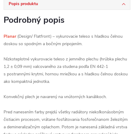
Popis produktu
Podrobný popis
Planar
(Design/ Flatfront) – vykurovacie teleso s hladkou čelnou
doskou so spodným a bočným pripojením.
Nízkoteplotné vykurovacie teleso z jemného plechu (hrúbka plechu
1,2 ± 0,09 mm) valcovaného za studena podľa EN 442-1
s postrannými krytmi, hornou mriežkou a s hladkou čelnou doskou
ako kompaktná jednotka.
Konvekčný plech je navarený na vnútorných kanálikoch.
Pred nanesením farby prejdú všetky radiátory niekoľkonásobným
čistiacim procesom, vrátane fosfátovania fosforečnanom železitým
a demineralizačným oplachom. Potom je nanesená základná vrstva