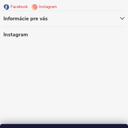
Facebook
Instagram
t
Informácie pre vás
i
Instagram
e