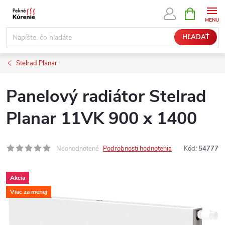
Prejsť
NÁKUPN
KOŠÍK
na
obsah
HĽADAŤ
Stelrad Planar
Panelový radiátor Stelrad
Planar 11VK 900 x 1400
Neohodnotené
Podrobnosti hodnotenia
Kód:
54777
Akcia
Viac za menej