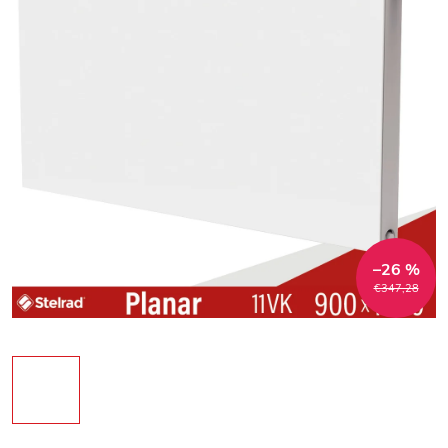
–26 %
€347,28