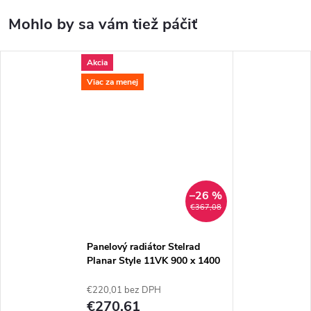
Akcia
Viac za menej
–26 %
€367,08
Panelový radiátor Stelrad
Planar Style 11VK 900 x 1400
€220,01 bez DPH
€270,61