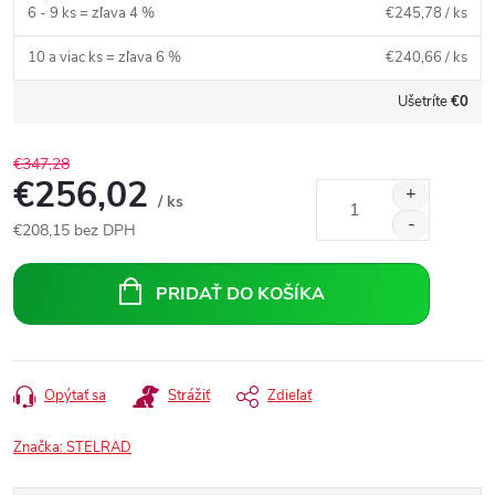
6 - 9 ks = zľava 4 %
€245,78
/ ks
10 a viac ks = zľava 6 %
€240,66
/ ks
Ušetríte
€0
€347,28
€256,02
/ ks
€208,15
bez DPH
Jednotková
cena:
PRIDAŤ DO KOŠÍKA
Opýtať sa
Strážiť
Zdieľať
Značka:
STELRAD