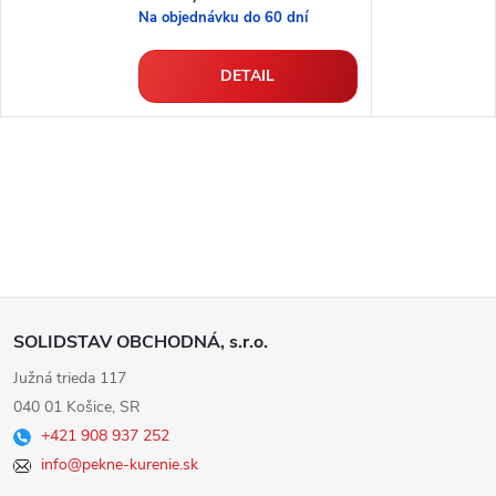
Na objednávku do 60 dní
DETAIL
Z
SOLIDSTAV OBCHODNÁ, s.r.o.
á
Južná trieda 117
040 01 Košice, SR
p
+421 908 937 252
info@pekne-kurenie.sk
ä