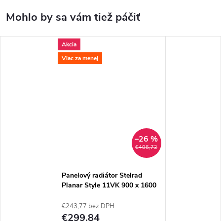
Akcia
Viac za menej
–26 %
€406,72
Panelový radiátor Stelrad
Planar Style 11VK 900 x 1600
€243,77 bez DPH
€299,84