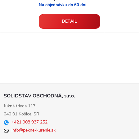
Na objednávku do 60 dní
DETAIL
Z
SOLIDSTAV OBCHODNÁ, s.r.o.
á
Južná trieda 117
040 01 Košice, SR
p
+421 908 937 252
info@pekne-kurenie.sk
ä