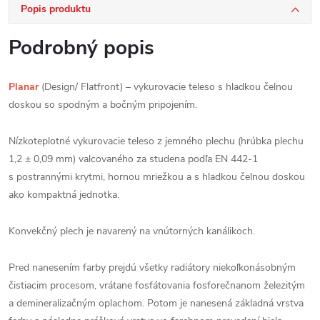
Popis produktu
Podrobný popis
Planar
(Design/ Flatfront) – vykurovacie teleso s hladkou čelnou
doskou so spodným a bočným pripojením.
Nízkoteplotné vykurovacie teleso z jemného plechu (hrúbka plechu
1,2 ± 0,09 mm) valcovaného za studena podľa EN 442-1
s postrannými krytmi, hornou mriežkou a s hladkou čelnou doskou
ako kompaktná jednotka.
Konvekčný plech je navarený na vnútorných kanálikoch.
Pred nanesením farby prejdú všetky radiátory niekoľkonásobným
čistiacim procesom, vrátane fosfátovania fosforečnanom železitým
a demineralizačným oplachom. Potom je nanesená základná vrstva