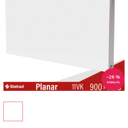
–26 %
€386,75