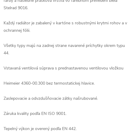
farby a následne prášková vrstva vo farebnom prevedení biela
Stelrad 9016.
Každý radiátor je zabalený v kartóne s robustnými krytmi rohov a v
ochrannej fólii.
Všetky typy majú na zadnej strane navarené príchytky okrem typu
44.
Vstavaná ventilová súprava s prednastavenou ventilovou vložkou
Heimeier 4360-00.300 bez termostatickej hlavice.
Zaslepovacie a odvzdušňovacie zátky našrubované.
Záruka kvality podľa EN ISO 9001.
Tepelný výkon je overený podľa EN 442.