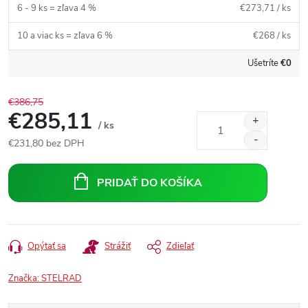
6 - 9 ks = zľava 4 %
€273,71
/ ks
10 a viac ks = zľava 6 %
€268
/ ks
Ušetríte
€0
€386,75
€285,11
/ ks
€231,80
bez DPH
Jednotková
cena:
PRIDAŤ DO KOŠÍKA
Opýtať sa
Strážiť
Zdieľať
Značka:
STELRAD