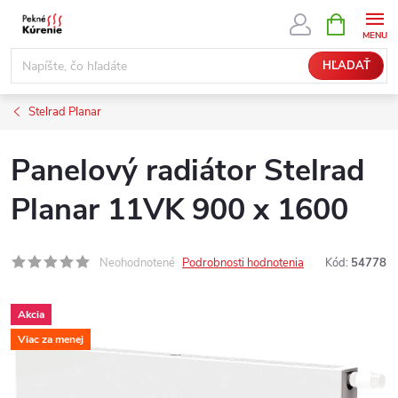
Prejsť
NÁKUPN
KOŠÍK
na
obsah
HĽADAŤ
Stelrad Planar
Panelový radiátor Stelrad
Planar 11VK 900 x 1600
Neohodnotené
Podrobnosti hodnotenia
Kód:
54778
Akcia
Viac za menej