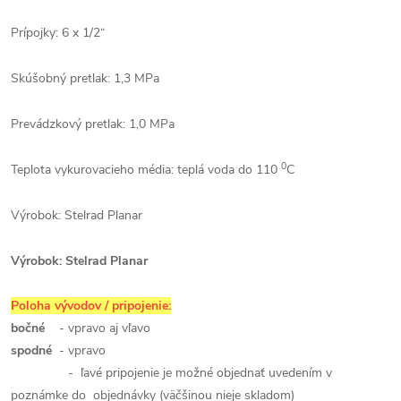
Prípojky: 6 x 1/2“
Skúšobný pretlak: 1,3 MPa
Prevádzkový pretlak: 1,0 MPa
0
Teplota vykurovacieho média: teplá voda do 110
C
Výrobok: Stelrad Planar
Výrobok: Stelrad Planar
Poloha vývodov / pripojenie:
bočné
- vpravo aj vľavo
spodné
- vpravo
- ľavé pripojenie je možné objednať uvedením v
poznámke do objednávky (väčšinou nieje skladom)