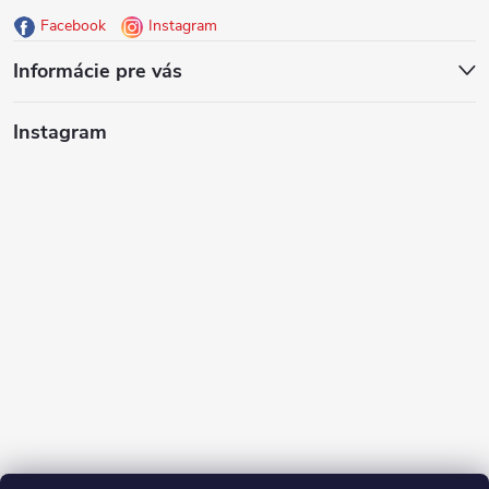
Facebook
Instagram
t
Informácie pre vás
i
Instagram
e