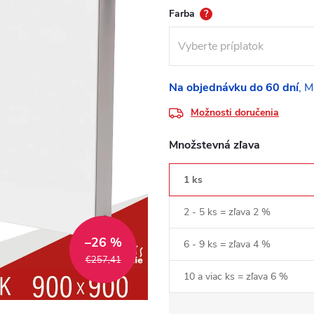
Farba
?
Na objednávku do 60 dní
Možnosti doručenia
Množstevná zľava
1 ks
2 - 5 ks = zľava 2 %
–26 %
6 - 9 ks = zľava 4 %
€257,41
10 a viac ks = zľava 6 %