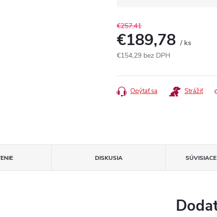
€257,41
€189,78
/ ks
€154,29
bez DPH
Jednotková
cena:
Opýtať sa
Strážiť
ENIE
DISKUSIA
SÚVISIAC
Dodat