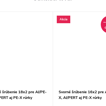
Akcia
–
é šrúbenie 18x2 pre Al/PE-
Svorné šrúbenie 16x2 pre 
PERT aj PE-X rúrky
X, Al/PERT aj PE-X rúrky