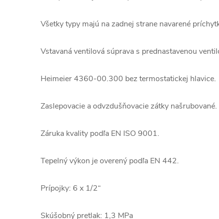
Všetky typy majú na zadnej strane navarené príchyt
Vstavaná ventilová súprava s prednastavenou venti
Heimeier 4360-00.300 bez termostatickej hlavice.
Zaslepovacie a odvzdušňovacie zátky našrubované.
Záruka kvality podľa EN ISO 9001.
Tepelný výkon je overený podľa EN 442.
Prípojky: 6 x 1/2“
Skúšobný pretlak: 1,3 MPa