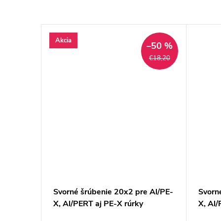
Akcia
–50 %
€18,20
ly
Svorné šrúbenie 20x2 pre Al/PE-
Svorn
, 10-
X, Al/PERT aj PE-X rúrky
X, Al/