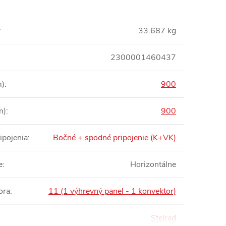
:
33.687 kg
2300001460437
m)
:
900
m)
:
900
ipojenia
:
Bočné + spodné pripojenie (K+VK)
e
:
Horizontálne
ora
:
11 (1 výhrevný panel - 1 konvektor)
Stelrad