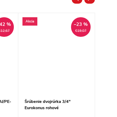
Akcia
Akcia
42 %
–23 %
€12,67
€19,07
Al/PE-
Šrúbenie dvojrúrka 3/4"
Pripojov
Eurokonus rohové
3/4" Eu