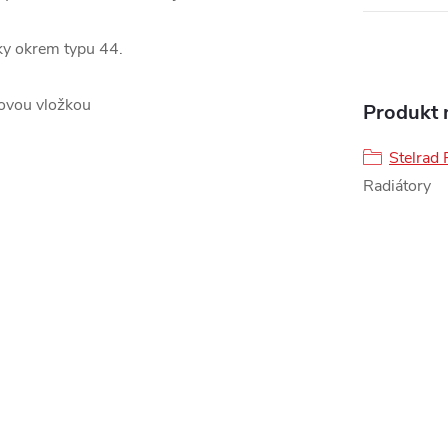
ky okrem typu 44.
lovou vložkou
Produkt n
Stelrad 
Radiátory