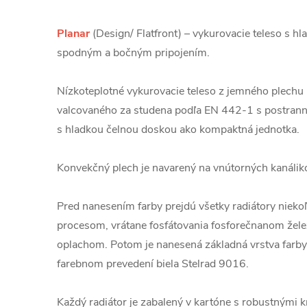
Planar
(Design/ Flatfront) – vykurovacie teleso s h
spodným a bočným pripojením.
Nízkoteplotné vykurovacie teleso z jemného plechu
valcovaného za studena podľa EN 442-1 s postrann
s hladkou čelnou doskou ako kompaktná jednotka.
Konvekčný plech je navarený na vnútorných kanálik
Pred nanesením farby prejdú všetky radiátory niek
procesom, vrátane fosfátovania fosforečnanom žel
oplachom. Potom je nanesená základná vrstva farby
farebnom prevedení biela Stelrad 9016.
Každý radiátor je zabalený v kartóne s robustnými kr