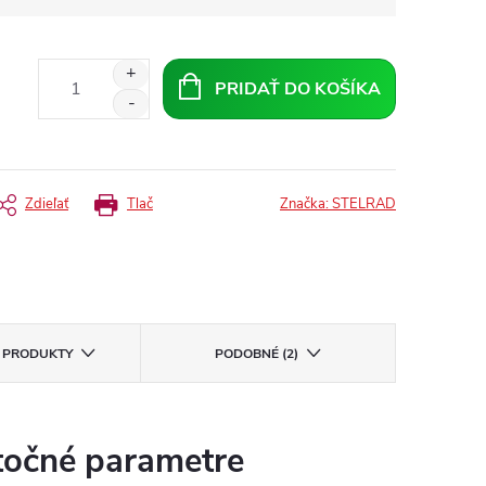
PRIDAŤ DO KOŠÍKA
Zdieľať
Tlač
Značka:
STELRAD
E PRODUKTY
PODOBNÉ (2)
očné parametre