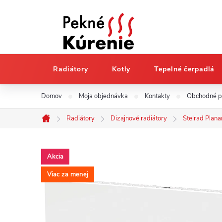
Radiátory
Kotly
Tepelné čerpadlá
Prejsť
Domov
Moja objednávka
Kontakty
Obchodné 
na
obsah
Radiátory
Dizajnové radiátory
Stelrad Plana
Domov
Akcia
Viac za menej