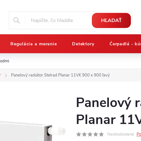
HĽADAŤ
Regulácia a meranie
Detektory
Čerpadlá - kú
podmienky
Reklamačný poriadok
Osobné údaje a ich ochrana
r
Panelový radiátor Stelrad Planar 11VK 900 x 900 ľavý
Panelový r
Planar 11
Neohodnotené
Po