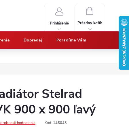
NÁKUPNÝ
KOŠÍK
Prázdny košík
Prihlásenie
renie
Dopredaj
Poradíme Vám
Nákup na splátky QUATRO
Doprava a platby
Vypočítajte potrebný 
adiátor Stelrad
VK 900 x 900 ľavý
drobnosti hodnotenia
Kód:
146043