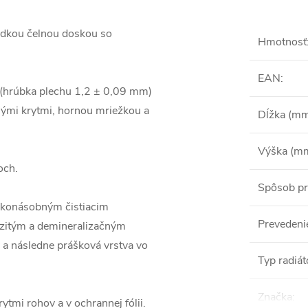
ladkou čelnou doskou so
Hmotnosť
EAN
:
 (hrúbka plechu 1,2 ± 0,09 mm)
ými krytmi, hornou mriežkou a
Dĺžka (m
Výška (m
och.
Spôsob pr
oľkonásobným čistiacim
Prevedeni
ezitým a demineralizačným
 a následne prášková vrstva vo
Typ radiát
Značka
:
ytmi rohov a v ochrannej fólii.