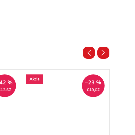
Akcia
Akcia
42 %
–23 %
€12,67
€19,07