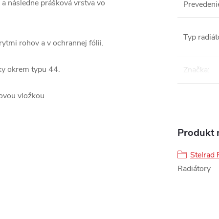
 a následne prášková vrstva vo
Prevedeni
Typ radiát
ytmi rohov a v ochrannej fólii.
ky okrem typu 44.
Značka
:
lovou vložkou
Produkt n
Stelrad 
Radiátory