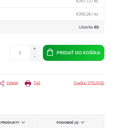
€357,72
/ ks
€350,26
/ ks
Ušetríte
€0
PRIDAŤ DO KOŠÍKA
Zdieľať
Tlač
Značka:
STELRAD
E PRODUKTY
PODOBNÉ (2)