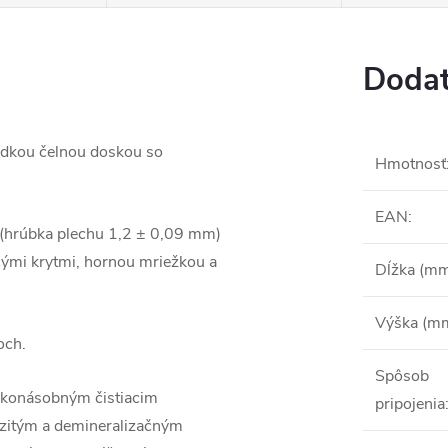
Dodat
ladkou čelnou doskou so
Hmotnosť
EAN
:
 (hrúbka plechu 1,2 ± 0,09 mm)
ými krytmi, hornou mriežkou a
Dĺžka (m
Výška (m
och.
Spôsob
oľkonásobným čistiacim
pripojenia
ezitým a demineralizačným