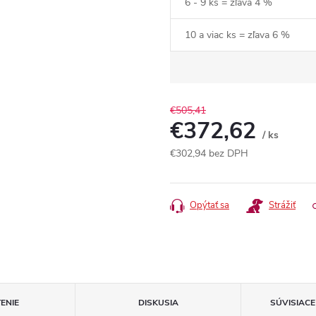
6 - 9 ks = zľava 4 %
10 a viac ks = zľava 6 %
€505,41
€372,62
/ ks
€302,94
bez DPH
Jednotková
cena:
Opýtať sa
Strážiť
ENIE
DISKUSIA
SÚVISIAC