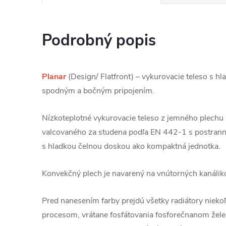
Podrobný popis
Planar
(Design/ Flatfront) – vykurovacie teleso s h
spodným a bočným pripojením.
Nízkoteplotné vykurovacie teleso z jemného plechu
valcovaného za studena podľa EN 442-1 s postrann
s hladkou čelnou doskou ako kompaktná jednotka.
Konvekčný plech je navarený na vnútorných kanálik
Pred nanesením farby prejdú všetky radiátory niek
procesom, vrátane fosfátovania fosforečnanom žel