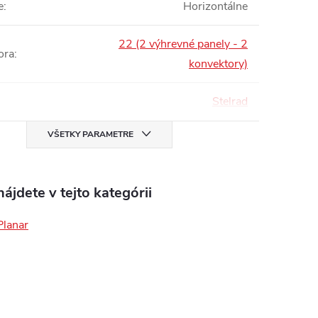
e
:
Horizontálne
22 (2 výhrevné panely - 2
ora
:
konvektory)
Stelrad
VŠETKY PARAMETRE
ájdete v tejto kategórii
Planar