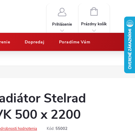
NÁKUPNÝ
KOŠÍK
Prázdny košík
Prihlásenie
renie
Dopredaj
Poradíme Vám
Nákup na splátky QUATRO
Doprava a platby
Vypočítajte potrebný 
adiátor Stelrad
VK 500 x 2200
drobnosti hodnotenia
Kód:
55002