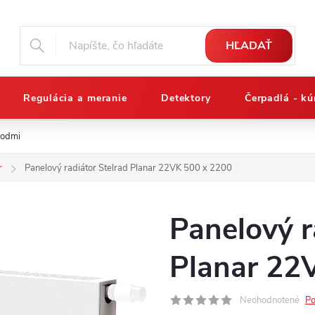
HĽADAŤ
Regulácia a meranie
Detektory
Čerpadlá - kú
podmienky
Reklamačný poriadok
Osobné údaje a ich ochrana
r
Panelový radiátor Stelrad Planar 22VK 500 x 2200
Panelový r
Planar 22
Neohodnotené
Po