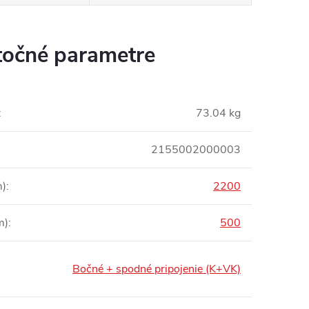
očné parametre
:
73.04 kg
2155002000003
m)
:
2200
m)
:
500
Bočné + spodné pripojenie (K+VK)
: