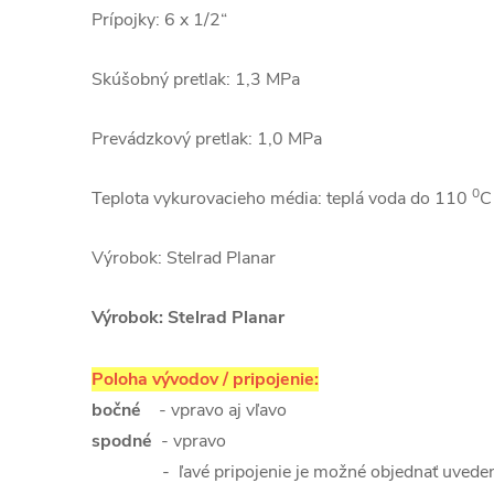
Prípojky: 6 x 1/2“
Skúšobný pretlak: 1,3 MPa
Prevádzkový pretlak: 1,0 MPa
0
Teplota vykurovacieho média: teplá voda do 110
C
Výrobok: Stelrad Planar
Výrobok: Stelrad Planar
Poloha vývodov / pripojenie:
bočné
- vpravo aj vľavo
spodné
- vpravo
- ľavé pripojenie je možné objednať uveden