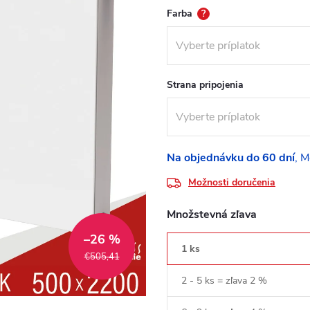
Farba
?
Strana pripojenia
Na objednávku do 60 dní
Možnosti doručenia
Množstevná zľava
–26 %
1 ks
€505,41
2 - 5 ks = zľava 2 %