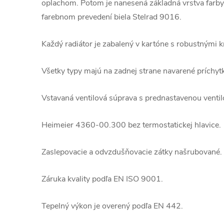
oplachom. Potom je nanesená základná vrstva farby
farebnom prevedení biela Stelrad 9016.
Každý radiátor je zabalený v kartóne s robustnými kr
Všetky typy majú na zadnej strane navarené príchyt
Vstavaná ventilová súprava s prednastavenou venti
Heimeier 4360-00.300 bez termostatickej hlavice.
Zaslepovacie a odvzdušňovacie zátky našrubované.
Záruka kvality podľa EN ISO 9001.
Tepelný výkon je overený podľa EN 442.