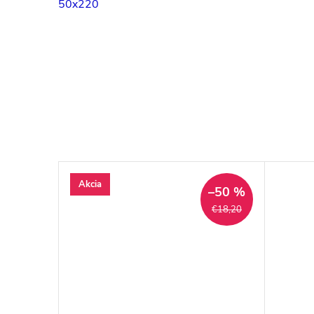
50x220
Akcia
–50 %
€18,20