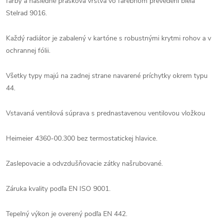
farby a následne prášková vrstva vo farebnom prevedení biela
Stelrad 9016.
Každý radiátor je zabalený v kartóne s robustnými krytmi rohov a v
ochrannej fólii.
Všetky typy majú na zadnej strane navarené príchytky okrem typu
44.
Vstavaná ventilová súprava s prednastavenou ventilovou vložkou
Heimeier 4360-00.300 bez termostatickej hlavice.
Zaslepovacie a odvzdušňovacie zátky našrubované.
Záruka kvality podľa EN ISO 9001.
Tepelný výkon je overený podľa EN 442.