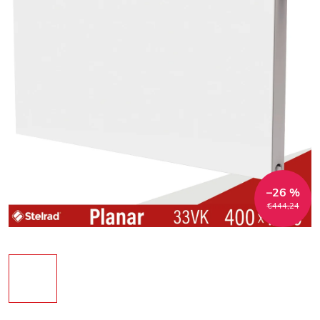
–26 %
€444,24