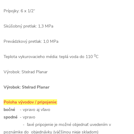
Prípojky: 6 x 1/2“
Skúšobný pretlak: 1,3 MPa
Prevádzkový pretlak: 1,0 MPa
0
Teplota vykurovacieho média: teplá voda do 110
C
Výrobok: Stelrad Planar
Výrobok: Stelrad Planar
Poloha vývodov / pripojenie:
bočné
- vpravo aj vľavo
spodné
- vpravo
- ľavé pripojenie je možné objednať uvedením v
poznámke do objednávky (väčšinou nieje skladom)