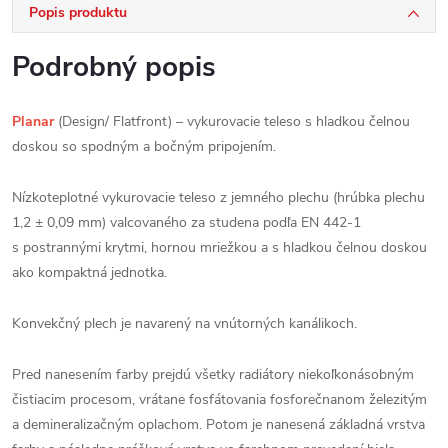
Popis produktu
Podrobný popis
Planar
(Design/ Flatfront) – vykurovacie teleso s hladkou čelnou
doskou so spodným a bočným pripojením.
Nízkoteplotné vykurovacie teleso z jemného plechu (hrúbka plechu
1,2 ± 0,09 mm) valcovaného za studena podľa EN 442-1
s postrannými krytmi, hornou mriežkou a s hladkou čelnou doskou
ako kompaktná jednotka.
Konvekčný plech je navarený na vnútorných kanálikoch.
Pred nanesením farby prejdú všetky radiátory niekoľkonásobným
čistiacim procesom, vrátane fosfátovania fosforečnanom železitým
a demineralizačným oplachom. Potom je nanesená základná vrstva