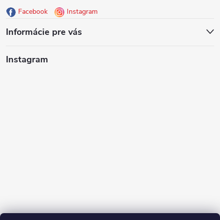
Facebook
Instagram
t
Informácie pre vás
i
Instagram
e