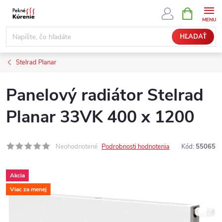
Prejsť
NÁKUPN
KOŠÍK
na
obsah
HĽADAŤ
Stelrad Planar
Panelový radiátor Stelrad
Planar 33VK 400 x 1200
Neohodnotené
Podrobnosti hodnotenia
Kód:
55065
Akcia
Viac za menej