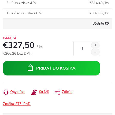
6 - 9 ks = zľava 4 %
€314,40
/ ks
10 a viac ks = zľava 6 %
€307,85
/ ks
Ušetríte
€0
€444,24
€327,50
/ ks
€266,26
bez DPH
Jednotková
cena:
PRIDAŤ DO KOŠÍKA
Opýtať sa
Strážiť
Zdieľať
Značka:
STELRAD