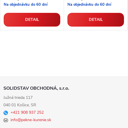
Na objednávku do 60 dní
Na objednávku do 60 dní
DETAIL
DETAIL
Z
SOLIDSTAV OBCHODNÁ, s.r.o.
á
Južná trieda 117
040 01 Košice, SR
p
+421 908 937 252
info@pekne-kurenie.sk
ä