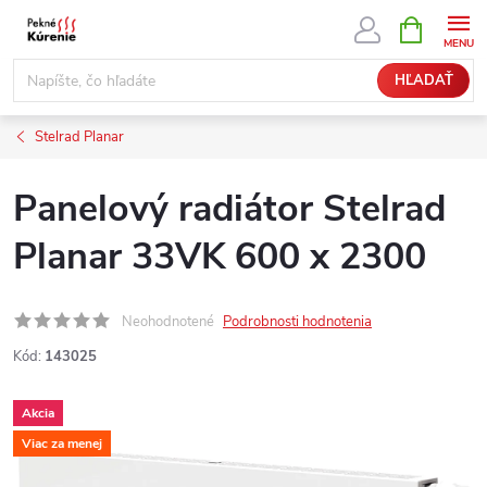
Prejsť
NÁKUPN
KOŠÍK
na
obsah
HĽADAŤ
Stelrad Planar
Panelový radiátor Stelrad
Planar 33VK 600 x 2300
Neohodnotené
Podrobnosti hodnotenia
Kód:
143025
Akcia
Viac za menej