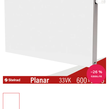
–26 %
€886,78