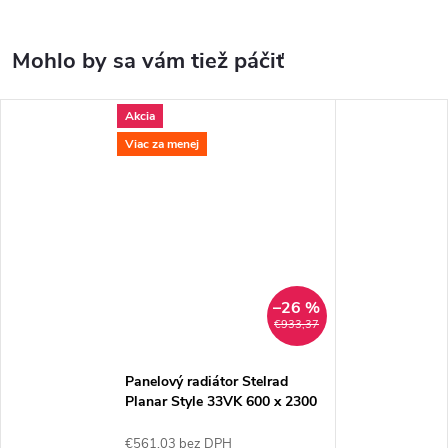
Akcia
Viac za menej
–26 %
€933,37
Panelový radiátor Stelrad
Planar Style 33VK 600 x 2300
€561,03 bez DPH