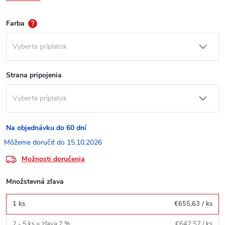
Farba
?
Strana pripojenia
Na objednávku do 60 dní
15.10.2026
Možnosti doručenia
Množstevná zľava
1 ks
€655,63
/ ks
2 - 5 ks = zľava 2 %
€642,52
/ ks