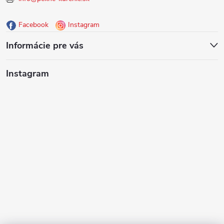
ä
Facebook
Instagram
t
Informácie pre vás
i
Instagram
e