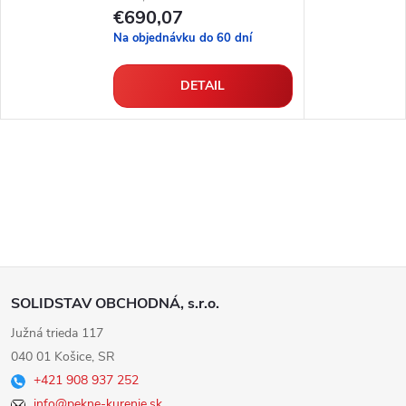
€690,07
Na objednávku do 60 dní
DETAIL
Z
SOLIDSTAV OBCHODNÁ, s.r.o.
á
Južná trieda 117
040 01 Košice, SR
p
+421 908 937 252
info@pekne-kurenie.sk