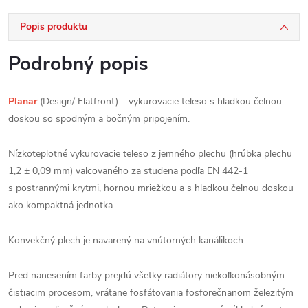
Popis produktu
Podrobný popis
Planar
(Design/ Flatfront) – vykurovacie teleso s hladkou čelnou
doskou so spodným a bočným pripojením.
Nízkoteplotné vykurovacie teleso z jemného plechu (hrúbka plechu
1,2 ± 0,09 mm) valcovaného za studena podľa EN 442-1
s postrannými krytmi, hornou mriežkou a s hladkou čelnou doskou
ako kompaktná jednotka.
Konvekčný plech je navarený na vnútorných kanálikoch.
Pred nanesením farby prejdú všetky radiátory niekoľkonásobným
čistiacim procesom, vrátane fosfátovania fosforečnanom železitým