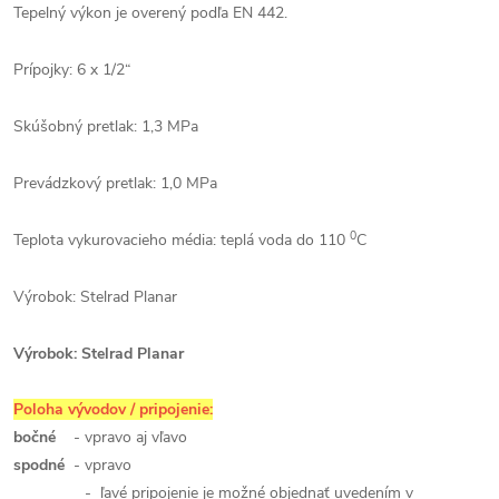
Tepelný výkon je overený podľa EN 442.
Prípojky: 6 x 1/2“
Skúšobný pretlak: 1,3 MPa
Prevádzkový pretlak: 1,0 MPa
0
Teplota vykurovacieho média: teplá voda do 110
C
Výrobok: Stelrad Planar
Výrobok: Stelrad Planar
Poloha vývodov / pripojenie:
bočné
- vpravo aj vľavo
spodné
- vpravo
- ľavé pripojenie je možné objednať uvedením v