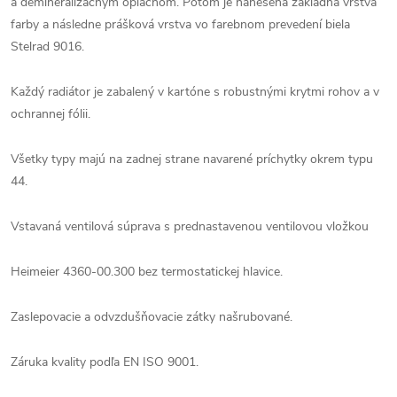
a demineralizačným oplachom. Potom je nanesená základná vrstva
farby a následne prášková vrstva vo farebnom prevedení biela
Stelrad 9016.
Každý radiátor je zabalený v kartóne s robustnými krytmi rohov a v
ochrannej fólii.
Všetky typy majú na zadnej strane navarené príchytky okrem typu
44.
Vstavaná ventilová súprava s prednastavenou ventilovou vložkou
Heimeier 4360-00.300 bez termostatickej hlavice.
Zaslepovacie a odvzdušňovacie zátky našrubované.
Záruka kvality podľa EN ISO 9001.