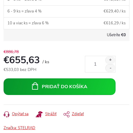
6 - 9 ks = zľava 4 %
€629,40
/ ks
10 a viac ks = zľava 6 %
€616,29
/ ks
Ušetríte
€0
€886,78
€655,63
/ ks
€533,03
bez DPH
Jednotková
cena:
PRIDAŤ DO KOŠÍKA
Opýtať sa
Strážiť
Zdieľať
Značka:
STELRAD