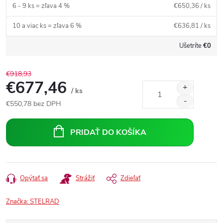
6 - 9 ks = zľava 4 %
€650,36
/ ks
10 a viac ks = zľava 6 %
€636,81
/ ks
Ušetríte
€0
€918,93
€677,46
/ ks
€550,78
bez DPH
Jednotková
cena:
PRIDAŤ DO KOŠÍKA
Opýtať sa
Strážiť
Zdieľať
Značka:
STELRAD