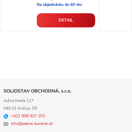
Na objednávku do 60 dní
DETAIL
Z
SOLIDSTAV OBCHODNÁ, s.r.o.
á
Južná trieda 117
040 01 Košice, SR
p
+421 908 937 252
info@pekne-kurenie.sk
ä