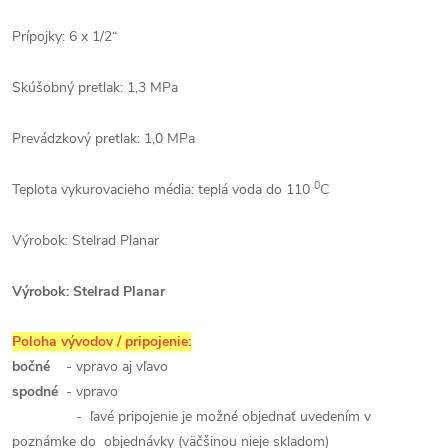
Prípojky: 6 x 1/2“
Skúšobný pretlak: 1,3 MPa
Prevádzkový pretlak: 1,0 MPa
0
Teplota vykurovacieho média: teplá voda do 110
C
Výrobok: Stelrad Planar
Výrobok: Stelrad Planar
Poloha vývodov / pripojenie:
bočné
- vpravo aj vľavo
spodné
- vpravo
- ľavé pripojenie je možné objednať uvedením v
poznámke do objednávky (väčšinou nieje skladom)