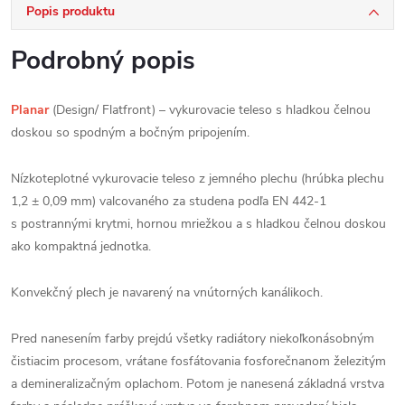
Popis produktu
Podrobný popis
Planar
(Design/ Flatfront) – vykurovacie teleso s hladkou čelnou
doskou so spodným a bočným pripojením.
Nízkoteplotné vykurovacie teleso z jemného plechu (hrúbka plechu
1,2 ± 0,09 mm) valcovaného za studena podľa EN 442-1
s postrannými krytmi, hornou mriežkou a s hladkou čelnou doskou
ako kompaktná jednotka.
Konvekčný plech je navarený na vnútorných kanálikoch.
Pred nanesením farby prejdú všetky radiátory niekoľkonásobným
čistiacim procesom, vrátane fosfátovania fosforečnanom železitým
a demineralizačným oplachom. Potom je nanesená základná vrstva