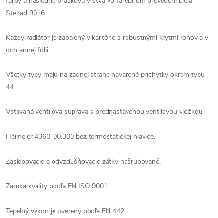
farby a následne prášková vrstva vo farebnom prevedení biela
Stelrad 9016.
Každý radiátor je zabalený v kartóne s robustnými krytmi rohov a v
ochrannej fólii.
Všetky typy majú na zadnej strane navarené príchytky okrem typu
44.
Vstavaná ventilová súprava s prednastavenou ventilovou vložkou
Heimeier 4360-00.300 bez termostatickej hlavice.
Zaslepovacie a odvzdušňovacie zátky našrubované.
Záruka kvality podľa EN ISO 9001.
Tepelný výkon je overený podľa EN 442.