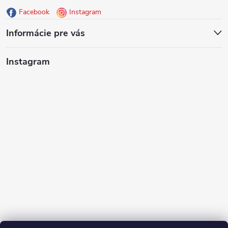
Facebook
Instagram
t
Informácie pre vás
i
Instagram
e