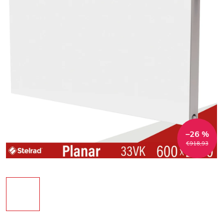
–26 %
€918,93