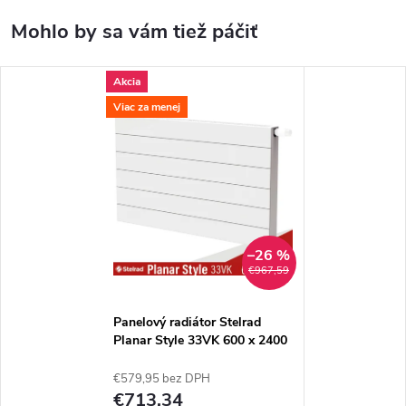
Akcia
Viac za menej
–26 %
€967,59
Panelový radiátor Stelrad
Planar Style 33VK 600 x 2400
€579,95 bez DPH
€713,34