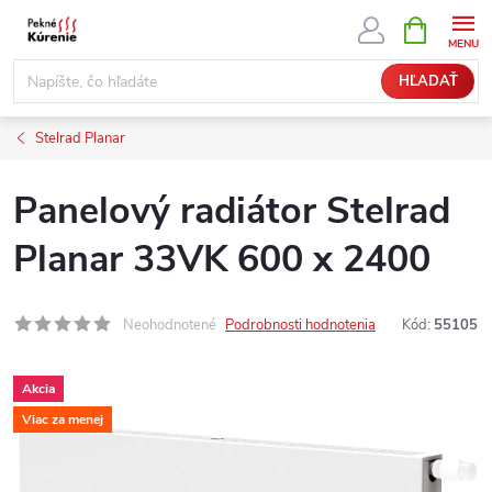
Prejsť
NÁKUPN
KOŠÍK
na
obsah
HĽADAŤ
Stelrad Planar
Panelový radiátor Stelrad
Planar 33VK 600 x 2400
Neohodnotené
Podrobnosti hodnotenia
Kód:
55105
Akcia
Viac za menej