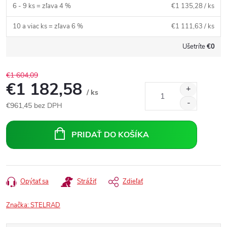
6 - 9 ks = zľava 4 %
€1 135,28
/ ks
10 a viac ks = zľava 6 %
€1 111,63
/ ks
Ušetríte
€0
€1 604,09
€1 182,58
/ ks
€961,45
bez DPH
Jednotková
cena:
PRIDAŤ DO KOŠÍKA
Opýtať sa
Strážiť
Zdieľať
Značka:
STELRAD