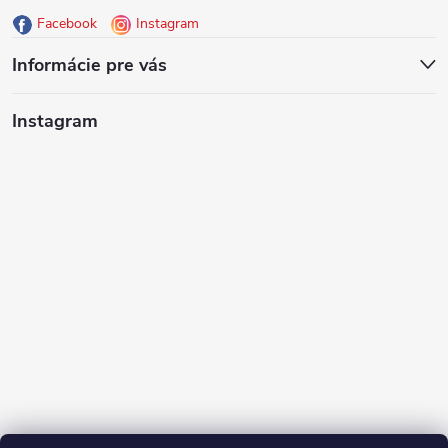
Facebook
Instagram
t
Informácie pre vás
i
Instagram
e