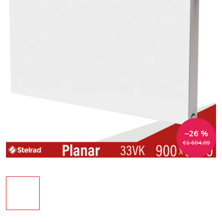
–26 %
€1 604,09