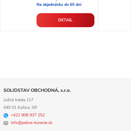
Na objednávku do 60 dní
DETAIL
Z
SOLIDSTAV OBCHODNÁ, s.r.o.
á
Južná trieda 117
040 01 Košice, SR
p
+421 908 937 252
info@pekne-kurenie.sk
ä