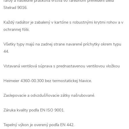
farby a následne prášková vrstva vo farebnom prevedení biela
Stelrad 9016.
Každý radiátor je zabalený v kartóne s robustnými krytmi rohov a v
ochrannej fólii.
Všetky typy majú na zadnej strane navarené príchytky okrem typu
44.
Vstavaná ventilová súprava s prednastavenou ventilovou vložkou
Heimeier 4360-00.300 bez termostatickej hlavice.
Zaslepovacie a odvzdušňovacie zátky našrubované.
Záruka kvality podľa EN ISO 9001.
Tepelný výkon je overený podľa EN 442.