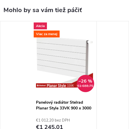
Akcia
Viac za menej
–26 %
€1 688,75
Panelový radiátor Stelrad
Planar Style 33VK 900 x 3000
€1 012,20 bez DPH
€1 245,01