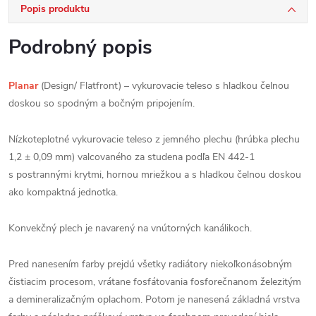
Popis produktu
Podrobný popis
Planar
(Design/ Flatfront) – vykurovacie teleso s hladkou čelnou
doskou so spodným a bočným pripojením.
Nízkoteplotné vykurovacie teleso z jemného plechu (hrúbka plechu
1,2 ± 0,09 mm) valcovaného za studena podľa EN 442-1
s postrannými krytmi, hornou mriežkou a s hladkou čelnou doskou
ako kompaktná jednotka.
Konvekčný plech je navarený na vnútorných kanálikoch.
Pred nanesením farby prejdú všetky radiátory niekoľkonásobným
čistiacim procesom, vrátane fosfátovania fosforečnanom železitým
a demineralizačným oplachom. Potom je nanesená základná vrstva