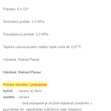
Prípojky: 6 x 1/2“
Skúšobný pretlak: 1,3 MPa
Prevádzkový pretlak: 1,0 MPa
0
Teplota vykurovacieho média: teplá voda do 110
C
Výrobok: Stelrad Planar
Výrobok: Stelrad Planar
Poloha vývodov / pripojenie:
bočné
- vpravo aj vľavo
spodné
- vpravo
- ľavé pripojenie je možné objednať uvedením v
poznámke do objednávky (väčšinou nieje skladom)