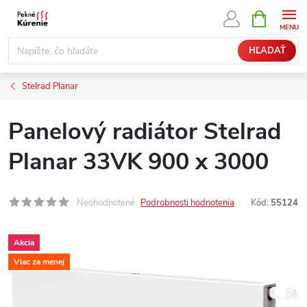
Prejsť
NÁKUPN
KOŠÍK
na
obsah
HĽADAŤ
Stelrad Planar
Panelový radiátor Stelrad
Planar 33VK 900 x 3000
Neohodnotené
Podrobnosti hodnotenia
Kód:
55124
Akcia
Viac za menej