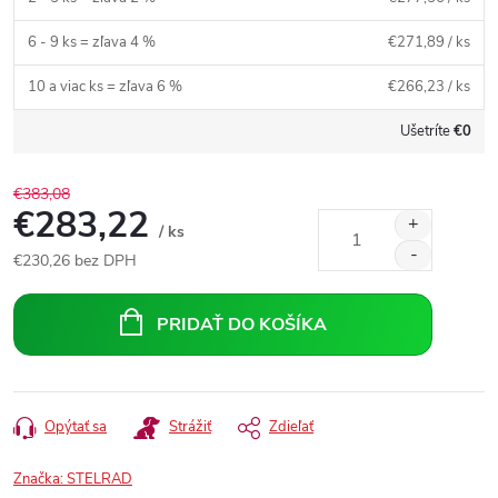
6 - 9 ks = zľava 4 %
€271,89
/ ks
10 a viac ks = zľava 6 %
€266,23
/ ks
Ušetríte
€0
€383,08
€283,22
/ ks
€230,26
bez DPH
Jednotková
cena:
PRIDAŤ DO KOŠÍKA
Opýtať sa
Strážiť
Zdieľať
Značka:
STELRAD