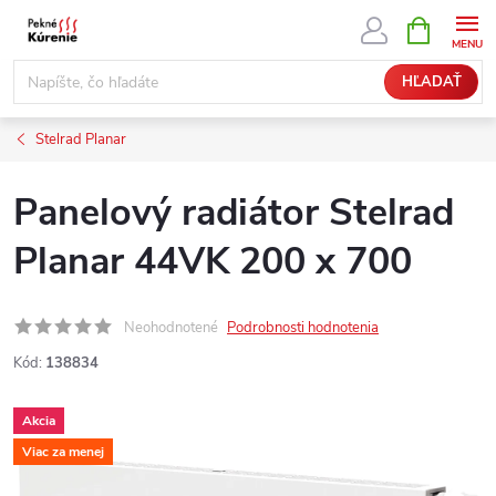
Prejsť
NÁKUPN
KOŠÍK
na
obsah
HĽADAŤ
Stelrad Planar
Panelový radiátor Stelrad
Planar 44VK 200 x 700
Neohodnotené
Podrobnosti hodnotenia
Kód:
138834
Akcia
Viac za menej