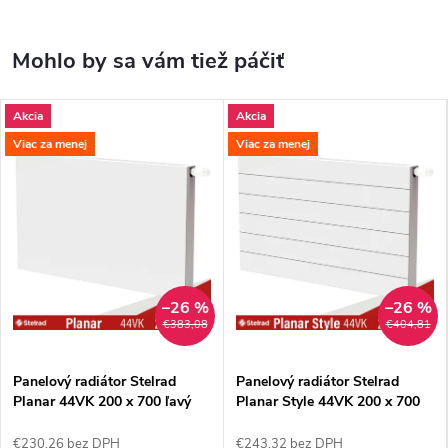
Akcia
Akcia
Viac za menej
Viac za menej
–26 %
–26 %
€383,08
€404,81
Panelový radiátor Stelrad
Panelový radiátor Stelrad
Planar 44VK 200 x 700 ľavý
Planar Style 44VK 200 x 700
€230,26 bez DPH
€243,32 bez DPH