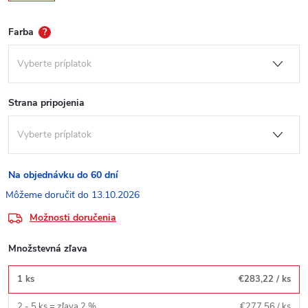
Farba
?
Strana pripojenia
Na objednávku do 60 dní
13.10.2026
Možnosti doručenia
Množstevná zľava
1 ks
€283,22
/ ks
2 - 5 ks = zľava 2 %
€277,56
/ ks