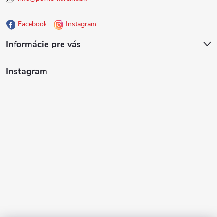
ä
Facebook
Instagram
t
Informácie pre vás
i
Instagram
e