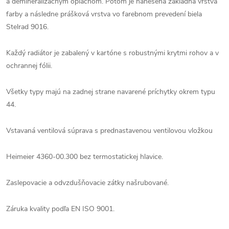
a demineralizačným oplachom. Potom je nanesená základná vrstva
farby a následne prášková vrstva vo farebnom prevedení biela
Stelrad 9016.
Každý radiátor je zabalený v kartóne s robustnými krytmi rohov a v
ochrannej fólii.
Všetky typy majú na zadnej strane navarené príchytky okrem typu
44.
Vstavaná ventilová súprava s prednastavenou ventilovou vložkou
Heimeier 4360-00.300 bez termostatickej hlavice.
Zaslepovacie a odvzdušňovacie zátky našrubované.
Záruka kvality podľa EN ISO 9001.