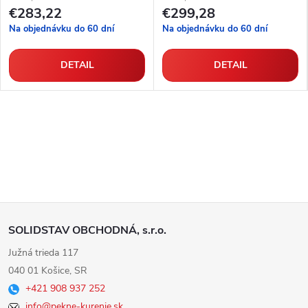
€283,22
€299,28
Na objednávku do 60 dní
Na objednávku do 60 dní
DETAIL
DETAIL
Z
SOLIDSTAV OBCHODNÁ, s.r.o.
á
Južná trieda 117
040 01 Košice, SR
p
+421 908 937 252
info@pekne-kurenie.sk