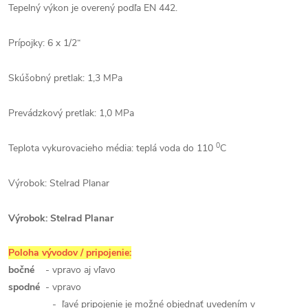
Tepelný výkon je overený podľa EN 442.
Prípojky: 6 x 1/2“
Skúšobný pretlak: 1,3 MPa
Prevádzkový pretlak: 1,0 MPa
0
Teplota vykurovacieho média: teplá voda do 110
C
Výrobok: Stelrad Planar
Výrobok: Stelrad Planar
Poloha vývodov / pripojenie:
bočné
- vpravo aj vľavo
spodné
- vpravo
- ľavé pripojenie je možné objednať uvedením v