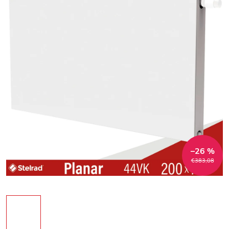
–26 %
€383,08