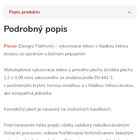
Popis produktu
Podrobný popis
Planar
(Design/ Flatfront) – vykurovacie teleso s hladkou čelnou
doskou so spodným a bočným pripojením.
Nízkoteplotné vykurovacie teleso z jemného plechu (hrúbka plechu
1,2 ± 0,09 mm) valcovaného za studena podľa EN 442-1
s postrannými krytmi, hornou mriežkou a s hladkou čelnou doskou
ako kompaktná jednotka.
Konvekčný plech je navarený na vnútorných kanálikoch.
Pred nanesením farby prejdú všetky radiátory niekoľkonásobným
čistiacim procesom, vrátane fosfátovania fosforečnanom železitým