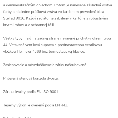
a demineralizačným oplachom. Potom je nanesená základná vrstva
farby a následne prášková vrstva vo farebnom prevedení biela
Stelrad 9016. Každý radiátor je zabalený v kartóne s robustnými
krytmi rohov a v ochrannej fólii.
Všetky typy majú na zadnej strane navarené príchytky okrem typu
44. Vstavaná ventilová súprava s prednastavenou ventilovou
vložkou Heimeier 4368 bez termostatickej hlavice.
Zaslepovacie a odvzdušňovacie zátky našrubované.
Pribalená stenová konzola dvojitá.
Záruka kvality podľa EN ISO 9001.
Tepelný výkon je overený podľa EN 442.