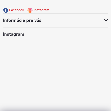
ä
Facebook
Instagram
t
Informácie pre vás
i
Instagram
e