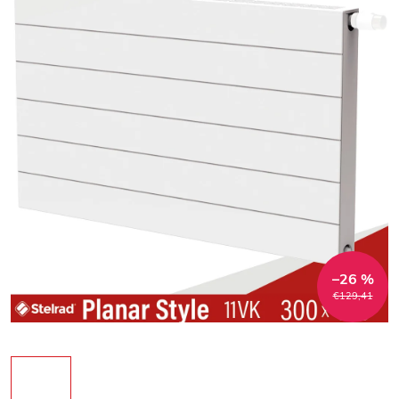
–26 %
€129,41