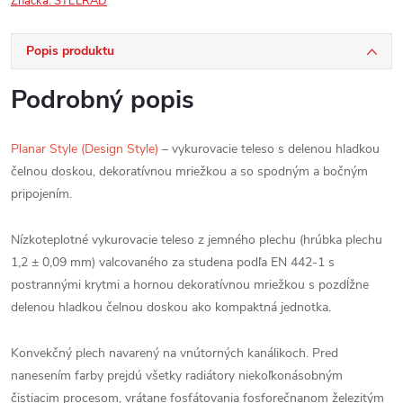
Značka:
STELRAD
Popis produktu
Podrobný popis
Planar Style (Design Style)
– vykurovacie teleso s delenou hladkou
čelnou doskou, dekoratívnou mriežkou a so spodným a bočným
pripojením.
Nízkoteplotné vykurovacie teleso z jemného plechu (hrúbka plechu
1,2 ± 0,09 mm) valcovaného za studena podľa EN 442-1 s
postrannými krytmi a hornou dekoratívnou mriežkou s pozdĺžne
delenou hladkou čelnou doskou ako kompaktná jednotka.
Konvekčný plech navarený na vnútorných kanálikoch. Pred
nanesením farby prejdú všetky radiátory niekoľkonásobným
čistiacim procesom, vrátane fosfátovania fosforečnanom železitým