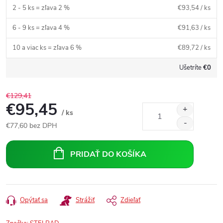
2 - 5 ks = zľava 2 %
€93,54
/ ks
6 - 9 ks = zľava 4 %
€91,63
/ ks
10 a viac ks = zľava 6 %
€89,72
/ ks
Ušetríte
€0
€129,41
€95,45
/ ks
€77,60
bez DPH
Jednotková
cena:
PRIDAŤ DO KOŠÍKA
Opýtať sa
Strážiť
Zdieľať