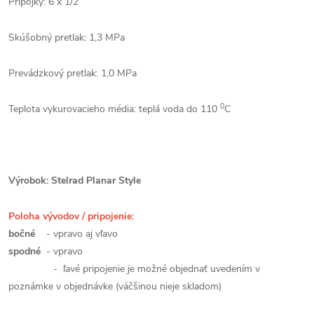
Prípojky: 6 x 1/2“
Skúšobný pretlak: 1,3 MPa
Prevádzkový pretlak: 1,0 MPa
0
Teplota vykurovacieho média: teplá voda do 110
C
Výrobok: Stelrad Planar Style
Poloha vývodov / pripojenie:
bočné
- vpravo aj vľavo
spodné
- vpravo
- ľavé pripojenie je možné objednať uvedením v
poznámke v objednávke (väčšinou nieje skladom)