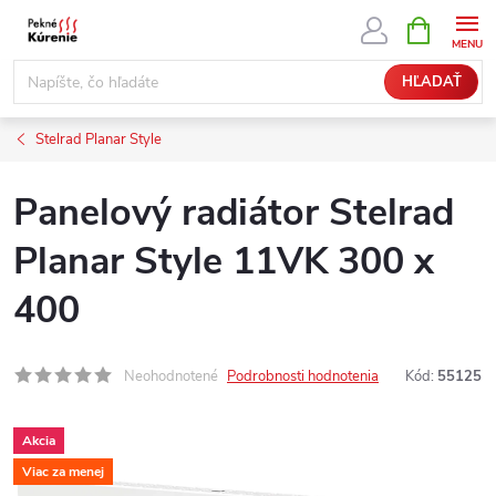
Prejsť
NÁKUPN
KOŠÍK
na
obsah
HĽADAŤ
Stelrad Planar Style
Panelový radiátor Stelrad
Planar Style 11VK 300 x
400
Neohodnotené
Podrobnosti hodnotenia
Kód:
55125
Akcia
Viac za menej