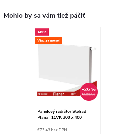
Akcia
Viac za menej
–26 %
€122,53
Panelový radiátor Stelrad
Planar 11VK 300 x 400
€73,43 bez DPH