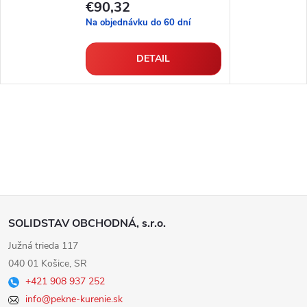
€90,32
Na objednávku do 60 dní
DETAIL
Z
SOLIDSTAV OBCHODNÁ, s.r.o.
á
Južná trieda 117
040 01 Košice, SR
p
+421 908 937 252
info@pekne-kurenie.sk