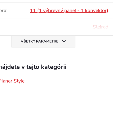
ora
:
11 (1 výhrevný panel - 1 konvektor)
Stelrad
VŠETKY PARAMETRE
ájdete v tejto kategórii
Planar Style