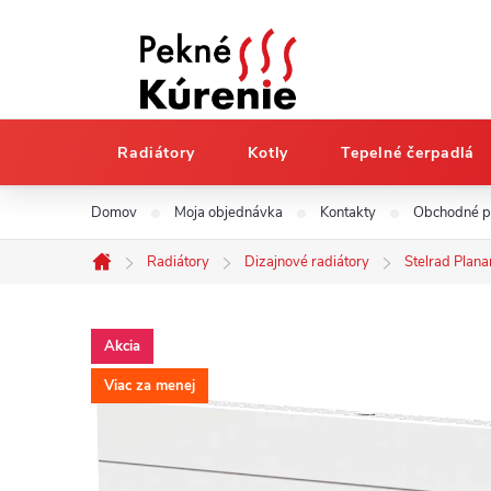
Radiátory
Kotly
Tepelné čerpadlá
Prejsť
Domov
Moja objednávka
Kontakty
Obchodné 
na
obsah
Radiátory
Dizajnové radiátory
Stelrad Plana
Domov
Akcia
Viac za menej