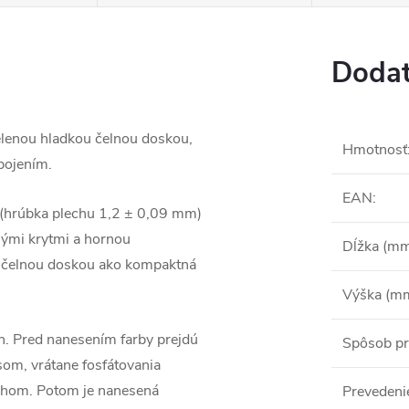
Dodat
elenou hladkou čelnou doskou,
Hmotnosť
pojením.
EAN
:
 (hrúbka plechu 1,2 ± 0,09 mm)
ými krytmi a hornou
Dĺžka (m
u čelnou doskou ako kompaktná
Výška (m
h. Pred nanesením farby prejdú
Spôsob pr
som, vrátane fosfátovania
chom. Potom je nanesená
Prevedeni