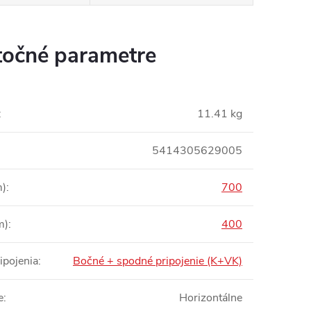
očné parametre
:
11.41 kg
5414305629005
m)
:
700
m)
:
400
ipojenia
:
Bočné + spodné pripojenie (K+VK)
e
:
Horizontálne