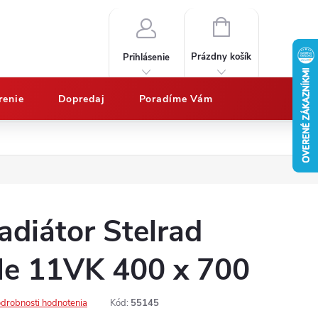
NÁKUPNÝ
KOŠÍK
Prázdny košík
Prihlásenie
renie
Dopredaj
Poradíme Vám
Nákup na splátky QUATRO
Doprava a platby
Vypočítajte potrebný 
adiátor Stelrad
yle 11VK 400 x 700
drobnosti hodnotenia
Kód:
55145