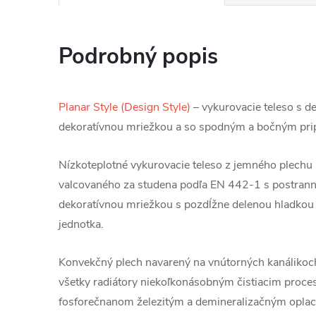
Podrobný popis
Planar Style (Design Style)
– vykurovacie teleso s d
dekoratívnou mriežkou a so spodným a bočným pri
Nízkoteplotné vykurovacie teleso z jemného plechu
valcovaného za studena podľa EN 442-1 s postrann
dekoratívnou mriežkou s pozdĺžne delenou hladko
jednotka.
Konvekčný plech navarený na vnútorných kanálikoc
všetky radiátory niekoľkonásobným čistiacim proce
fosforečnanom železitým a demineralizačným opla