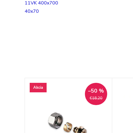
11VK 400x700
40x70
Akcia
–50 %
€18,20