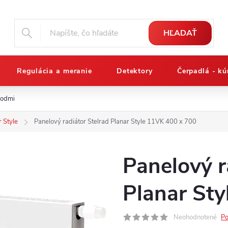
HĽADAŤ
Regulácia a meranie
Detektory
Čerpadlá - kú
podmienky
Reklamačný poriadok
Osobné údaje a ich ochrana
r Style
Panelový radiátor Stelrad Planar Style 11VK 400 x 700
Panelový r
Planar St
Neohodnotené
Po