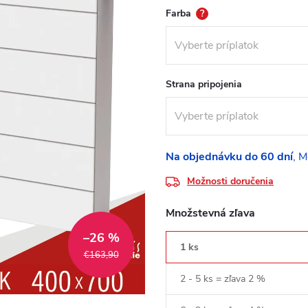
Farba
?
Strana pripojenia
Na objednávku do 60 dní
Možnosti doručenia
Množstevná zľava
–26 %
1 ks
€163,90
2 - 5 ks = zľava 2 %