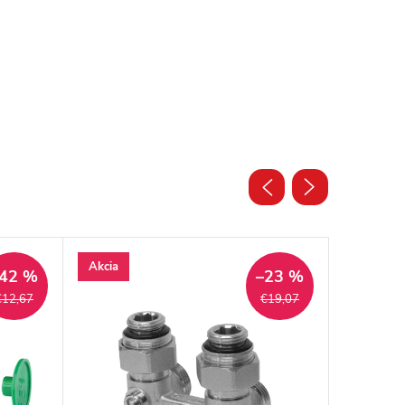
Akcia
Akcia
42 %
–23 %
€12,67
€19,07