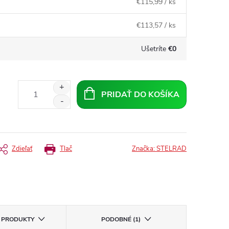
€115,99
/ ks
€113,57
/ ks
Ušetríte
€0
PRIDAŤ DO KOŠÍKA
Zdieľať
Tlač
Značka:
STELRAD
E PRODUKTY
PODOBNÉ (1)