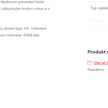
o farebnom prevedení biela
Typ radiát
s robustnými krytmi rohov a v
Značka
:
tky okrem typu 44. Vstavaná
ožkou Heimeier 4368 bez
Produkt n
Stelrad 
Radiátory