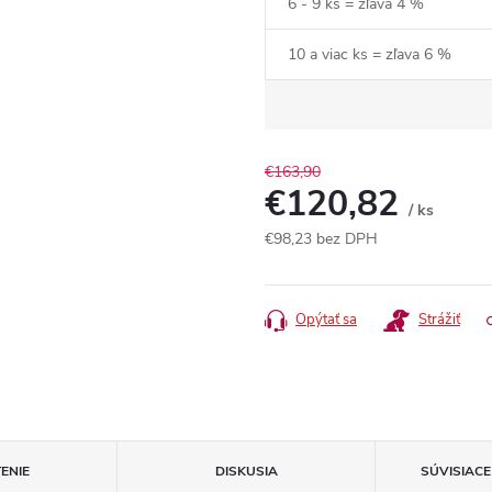
6 - 9 ks = zľava 4 %
10 a viac ks = zľava 6 %
€163,90
€120,82
/ ks
€98,23
bez DPH
Jednotková
cena:
Opýtať sa
Strážiť
ENIE
DISKUSIA
SÚVISIAC