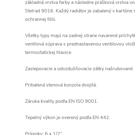
základná vrstva farby a následne prášková vrstva v
Stelrad 9016. Každý radiátor je zabalený v kartóne 
ochrannej fólii.
Všetky typy majú na zadnej strane navarené príchy
ventilová súprava s prednastavenou ventilovou vl
termostatickej hlavice.
Zaslepovacie a odvzdušňovacie zátky našrubované.
Pribalená stenová konzola dvojitá.
Záruka kvality podľa EN ISO 9001.
Tepelný výkon je overený podľa EN 442.
Prípojky: 6 x 1/2“