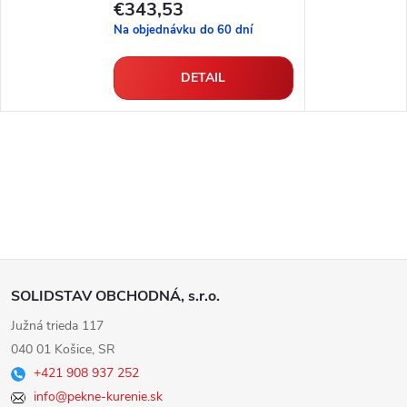
€343,53
Na objednávku do 60 dní
DETAIL
Z
SOLIDSTAV OBCHODNÁ, s.r.o.
á
Južná trieda 117
040 01 Košice, SR
p
+421 908 937 252
info@pekne-kurenie.sk