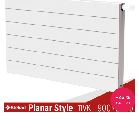
–26 %
€489,28