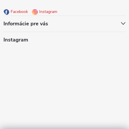
ä
Facebook
Instagram
t
Informácie pre vás
i
Instagram
e