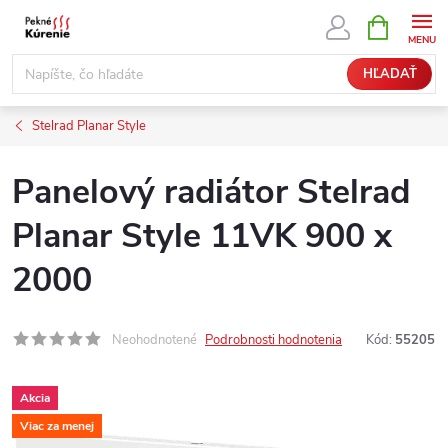
Prejsť
NÁKUPN
KOŠÍK
na
obsah
HĽADAŤ
Stelrad Planar Style
Panelový radiátor Stelrad
Planar Style 11VK 900 x
2000
Neohodnotené
Podrobnosti hodnotenia
Kód:
55205
Akcia
Viac za menej