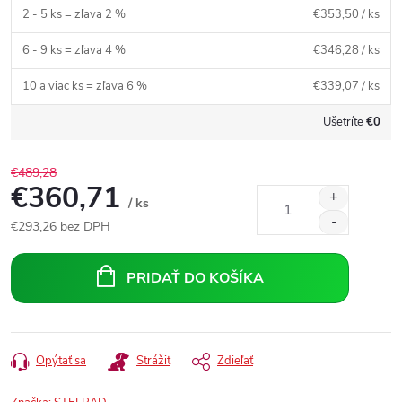
2 - 5 ks = zľava 2 %
€353,50
/ ks
6 - 9 ks = zľava 4 %
€346,28
/ ks
10 a viac ks = zľava 6 %
€339,07
/ ks
Ušetríte
€0
€489,28
€360,71
/ ks
€293,26
bez DPH
Jednotková
cena:
PRIDAŤ DO KOŠÍKA
Opýtať sa
Strážiť
Zdieľať