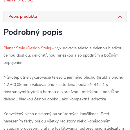
Značka:
STELRAD
Popis produktu
Podrobný popis
Planar Style (Design Style)
– vykurovacie teleso s delenou hladkou
čelnou doskou, dekoratívnou mriežkou a so spodným a bočným
pripojením.
Nízkoteplotné vykurovacie teleso z jemného plechu (hrúbka plechu
1,2 ± 0,09 mm) valcovaného za studena podľa EN 442-1 s
postrannými krytmi a hornou dekoratívnou mriežkou s pozdĺžne
delenou hladkou čelnou doskou ako kompaktná jednotka.
Konvekčný plech navarený na vnútorných kanálikoch. Pred
nanesením farby prejdú všetky radiátory niekoľkonásobným
čistiacim procesom, vrátane fosfátovania fosforečnanom železitým