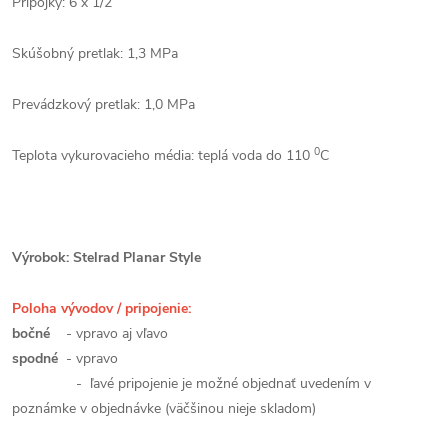
Prípojky: 6 x 1/2“
Skúšobný pretlak: 1,3 MPa
Prevádzkový pretlak: 1,0 MPa
0
Teplota vykurovacieho média: teplá voda do 110
C
Výrobok: Stelrad Planar Style
Poloha vývodov / pripojenie:
bočné
- vpravo aj vľavo
spodné
- vpravo
- ľavé pripojenie je možné objednať uvedením v
poznámke v objednávke (väčšinou nieje skladom)