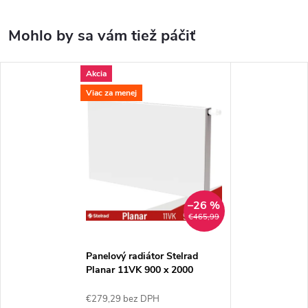
Akcia
Viac za menej
–26 %
€465,99
Panelový radiátor Stelrad
Planar 11VK 900 x 2000
€279,29 bez DPH