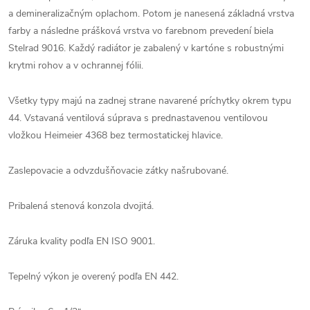
a demineralizačným oplachom. Potom je nanesená základná vrstva
farby a následne prášková vrstva vo farebnom prevedení biela
Stelrad 9016. Každý radiátor je zabalený v kartóne s robustnými
krytmi rohov a v ochrannej fólii.
Všetky typy majú na zadnej strane navarené príchytky okrem typu
44. Vstavaná ventilová súprava s prednastavenou ventilovou
vložkou Heimeier 4368 bez termostatickej hlavice.
Zaslepovacie a odvzdušňovacie zátky našrubované.
Pribalená stenová konzola dvojitá.
Záruka kvality podľa EN ISO 9001.
Tepelný výkon je overený podľa EN 442.