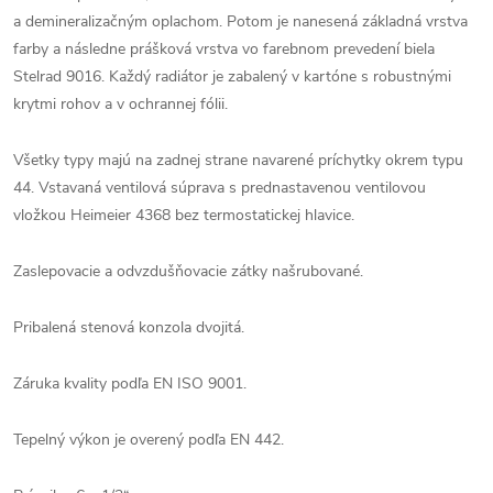
a demineralizačným oplachom. Potom je nanesená základná vrstva
farby a následne prášková vrstva vo farebnom prevedení biela
Stelrad 9016. Každý radiátor je zabalený v kartóne s robustnými
krytmi rohov a v ochrannej fólii.
Všetky typy majú na zadnej strane navarené príchytky okrem typu
44. Vstavaná ventilová súprava s prednastavenou ventilovou
vložkou Heimeier 4368 bez termostatickej hlavice.
Zaslepovacie a odvzdušňovacie zátky našrubované.
Pribalená stenová konzola dvojitá.
Záruka kvality podľa EN ISO 9001.
Tepelný výkon je overený podľa EN 442.