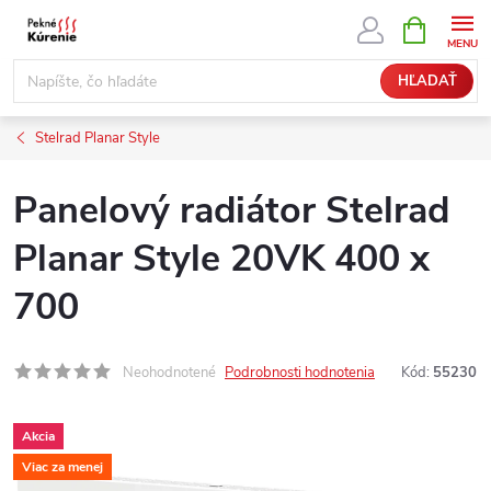
Prejsť
NÁKUPN
KOŠÍK
na
obsah
HĽADAŤ
Stelrad Planar Style
Panelový radiátor Stelrad
Planar Style 20VK 400 x
700
Neohodnotené
Podrobnosti hodnotenia
Kód:
55230
Akcia
Viac za menej