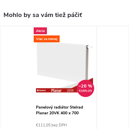
Akcia
Viac za menej
–26 %
€185,29
Panelový radiátor Stelrad
Planar 20VK 400 x 700
€111,05 bez DPH