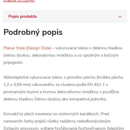
Značka:
STELRAD
Popis produktu
Podrobný popis
Planar Style (Design Style)
– vykurovacie teleso s delenou hladkou
čelnou doskou, dekoratívnou mriežkou a so spodným a bočným
pripojením.
Nízkoteplotné vykurovacie teleso z jemného plechu (hrúbka plechu
1,2 ± 0,09 mm) valcovaného za studena podľa EN 442-1 s
postrannými krytmi a hornou dekoratívnou mriežkou s pozdĺžne
delenou hladkou čelnou doskou ako kompaktná jednotka.
Konvekčný plech navarený na vnútorných kanálikoch. Pred
nanesením farby prejdú všetky radiátory niekoľkonásobným
čistiacim procesom, vrátane fosfátovania fosforečnanom železitým