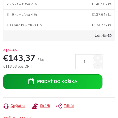
2 - 5 ks = zľava 2 %
€140,50
/ ks
6 - 9 ks = zľava 4 %
€137,64
/ ks
10 a viac ks = zľava 6 %
€134,77
/ ks
Ušetríte
€0
€194,50
€143,37
/ ks
€116,56
bez DPH
Jednotková
cena:
PRIDAŤ DO KOŠÍKA
Opýtať sa
Strážiť
Zdieľať