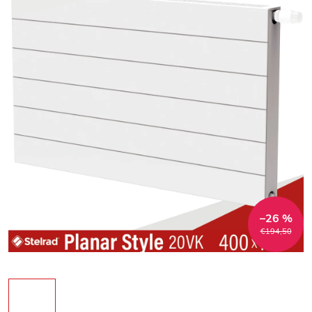
–26 %
€194,50