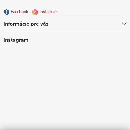
ä
Facebook
Instagram
t
Informácie pre vás
i
Instagram
e