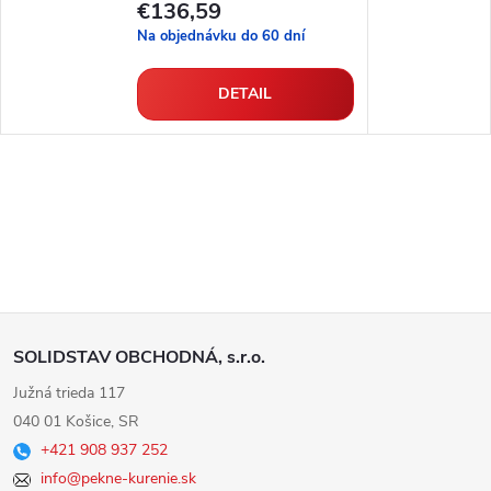
€136,59
Na objednávku do 60 dní
DETAIL
Z
SOLIDSTAV OBCHODNÁ, s.r.o.
á
Južná trieda 117
040 01 Košice, SR
p
+421 908 937 252
info@pekne-kurenie.sk