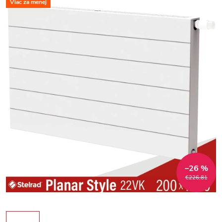
Viac za menej
–26 %
€226,81