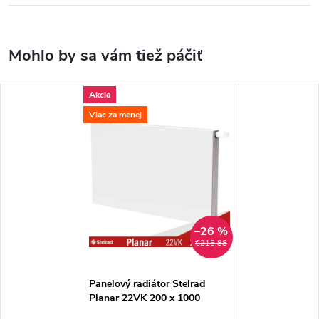
Akcia
Viac za menej
–26 %
€215,88
Panelový radiátor Stelrad
Planar 22VK 200 x 1000