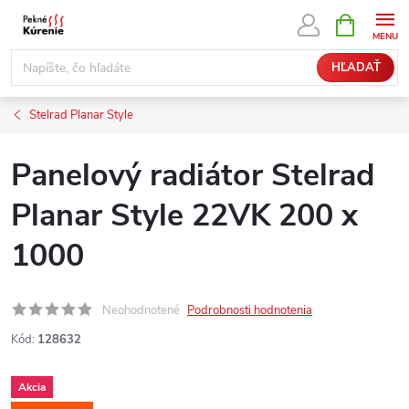
Prejsť
NÁKUPN
KOŠÍK
na
obsah
HĽADAŤ
Stelrad Planar Style
Panelový radiátor Stelrad
Planar Style 22VK 200 x
1000
Neohodnotené
Podrobnosti hodnotenia
Kód:
128632
Akcia