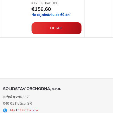
€129,76 bez DPH
€159,60
Na objednávku do 60 dní
DETAIL
Z
SOLIDSTAV OBCHODNÁ, s.r.o.
á
Južná trieda 117
040 01 Košice, SR
p
+421 908 937 252