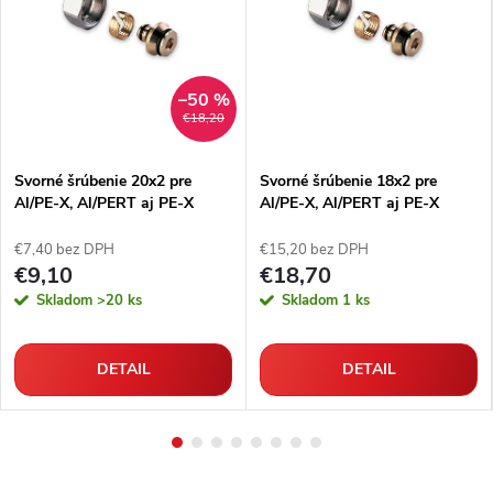
–50 %
€18,20
Svorné šrúbenie 20x2 pre
Svorné šrúbenie 18x2 pre
Al/PE-X, Al/PERT aj PE-X
Al/PE-X, Al/PERT aj PE-X
rúrky
rúrky
€7,40 bez DPH
€15,20 bez DPH
€9,10
€18,70
Skladom
>20 ks
Skladom
1 ks
DETAIL
DETAIL