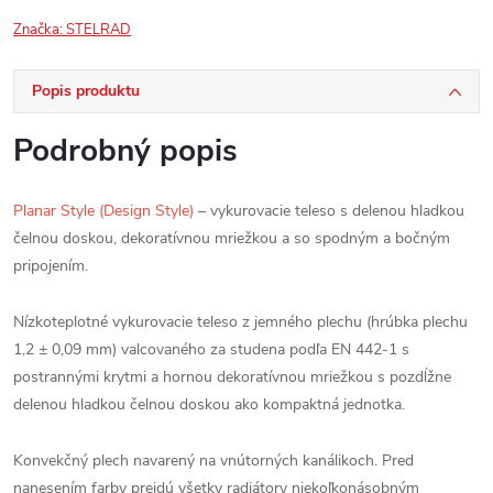
Značka:
STELRAD
Popis produktu
Podrobný popis
Planar Style (Design Style)
– vykurovacie teleso s delenou hladkou
čelnou doskou, dekoratívnou mriežkou a so spodným a bočným
pripojením.
Nízkoteplotné vykurovacie teleso z jemného plechu (hrúbka plechu
1,2 ± 0,09 mm) valcovaného za studena podľa EN 442-1 s
postrannými krytmi a hornou dekoratívnou mriežkou s pozdĺžne
delenou hladkou čelnou doskou ako kompaktná jednotka.
Konvekčný plech navarený na vnútorných kanálikoch. Pred
nanesením farby prejdú všetky radiátory niekoľkonásobným