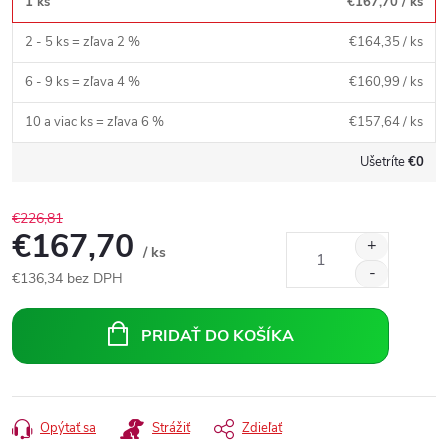
1 ks
€167,70
/ ks
2 - 5 ks = zľava 2 %
€164,35
/ ks
6 - 9 ks = zľava 4 %
€160,99
/ ks
10 a viac ks = zľava 6 %
€157,64
/ ks
Ušetríte
€0
€226,81
€167,70
/ ks
€136,34
bez DPH
Jednotková
cena:
PRIDAŤ DO KOŠÍKA
Opýtať sa
Strážiť
Zdieľať