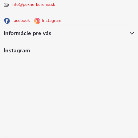
info@pekne-kurenie.sk
ä
Facebook
Instagram
t
Informácie pre vás
i
Instagram
e