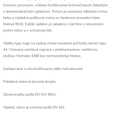
čistiacim procesom, vrátane fosfátovania fosforečnanom železitým
a demineralizačným oplachom. Potom je nanesená základná vrstva
farby a následne prášková vrstva vo farebnom prevedení biela
Stelrad 9016. Každý radiátor je zabalený v kartóne s robustnými
krytmi rohov a v ochrannej fólii.
Všetky typy majú na zadnej strane navarené príchytky okrem typu
44. Vstavaná ventilová súprava s prednastavenou ventilovou
vložkou Heimeier 4368 bez termostatickej hlavice.
Zaslepovacie a odvzdušňovacie zátky našrubované.
Pribalená stenová konzola dvojitá.
Záruka kvality podľa EN ISO 9001.
Tepelný výkon je overený podľa EN 442.