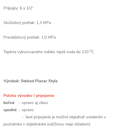
Prípojky: 6 x 1/2“
Skúšobný pretlak: 1,3 MPa
Prevádzkový pretlak: 1,0 MPa
0
Teplota vykurovacieho média: teplá voda do 110
C
Výrobok: Stelrad Planar Style
Poloha vývodov / pripojenie:
bočné
- vpravo aj vľavo
spodné
- vpravo
- ľavé pripojenie je možné objednať uvedením v
poznámke v objednávke (väčšinou nieje skladom)