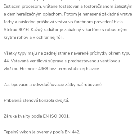
čistiacim procesom, vrátane fosfátovania fosforečnanom železitým
a demineralizačným oplachom. Potom je nanesená základná vrstva
farby a následne prášková vrstva vo farebnom prevedení biela
Stelrad 9016. Každý radiátor je zabalený v kartóne s robustnými
krytmi rohov a v ochrannej fólii.
Všetky typy majú na zadnej strane navarené príchytky okrem typu
44. Vstavaná ventilová súprava s prednastavenou ventilovou
vložkou Heimeier 4368 bez termostatickej hlavice.
Zaslepovacie a odvzdušňovacie zátky našrubované.
Pribalená stenová konzola dvojitá.
Záruka kvality podľa EN ISO 9001.
Tepelný výkon je overený podľa EN 442.