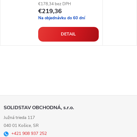
€178,34 bez DPH
€219,36
Na objednávku do 60 dní
DETAIL
Z
SOLIDSTAV OBCHODNÁ, s.r.o.
á
Južná trieda 117
040 01 Košice, SR
p
+421 908 937 252