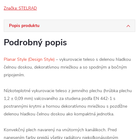
Značka:
STELRAD
Popis produktu
Podrobný popis
Planar Style (Design Style)
– vykurovacie teleso s delenou hladkou
čelnou doskou, dekoratívnou mriežkou a so spodným a bočným
pripojením.
Nízkoteplotné vykurovacie teleso z jemného plechu (hrúbka plechu
1,2 ± 0,09 mm) valcovaného za studena podľa EN 442-1 s
postrannými krytmi a hornou dekoratívnou mriežkou s pozdĺžne
delenou hladkou čelnou doskou ako kompaktná jednotka.
Konvekčný plech navarený na vnútorných kanálikoch. Pred
nanesením farby prejdú všetky radiátory niekoľkonásobným