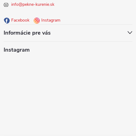
info@pekne-kurenie.sk
ä
Facebook
Instagram
t
Informácie pre vás
i
Instagram
e