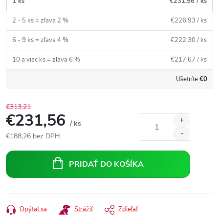
1 ks
€231,56
/ ks
2 - 5 ks = zľava 2 %
€226,93
/ ks
6 - 9 ks = zľava 4 %
€222,30
/ ks
10 a viac ks = zľava 6 %
€217,67
/ ks
Ušetríte
€0
€313,21
€231,56
/ ks
€188,26
bez DPH
Jednotková
cena:
PRIDAŤ DO KOŠÍKA
Opýtať sa
Strážiť
Zdieľať