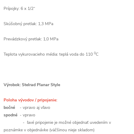
Prípojky: 6 x 1/2“
Skúšobný pretlak: 1,3 MPa
Prevádzkový pretlak: 1,0 MPa
0
Teplota vykurovacieho média: teplá voda do 110
C
Výrobok: Stelrad Planar Style
Poloha vývodov / pripojenie:
bočné
- vpravo aj vľavo
spodné
- vpravo
- ľavé pripojenie je možné objednať uvedením v
poznámke v objednávke (väčšinou nieje skladom)