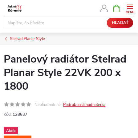
Prejsť
NÁKUPN
KOŠÍK
na
obsah
HĽADAŤ
Stelrad Planar Style
Panelový radiátor Stelrad
Planar Style 22VK 200 x
1800
Neohodnotené
Podrobnosti hodnotenia
Kód:
128637
Akcia