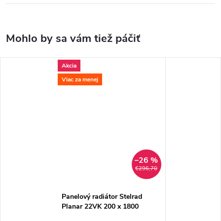
Akcia
Viac za menej
–26 %
€296,70
Panelový radiátor Stelrad
Planar 22VK 200 x 1800