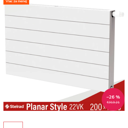
Viac za menej
–26 %
€313,21