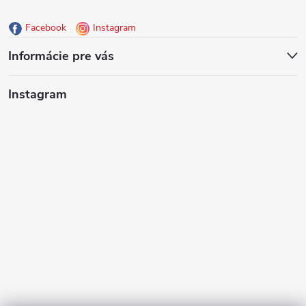
ä
Facebook
Instagram
t
Informácie pre vás
i
Instagram
e