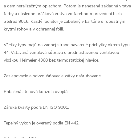
a demineralizačným oplachom. Potom je nanesená základná vrstva
farby a následne prášková vrstva vo farebnom prevedení biela
Stelrad 9016. Každý radiátor je zabalený v kartóne s robustnými
krytmi rohov a v ochrannej fólii.
Všetky typy majú na zadnej strane navarené príchytky okrem typu
44. Vstavaná ventilová súprava s prednastavenou ventilovou
vložkou Heimeier 4368 bez termostatickej hlavice.
Zaslepovacie a odvzdušňovacie zátky našrubované.
Pribalená stenová konzola dvojitá.
Záruka kvality podľa EN ISO 9001.
Tepelný výkon je overený podľa EN 442.