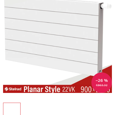
–26 %
€863,32