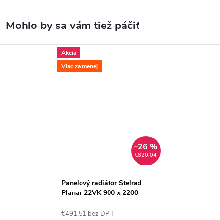
Akcia
Viac za menej
–26 %
€820,04
Panelový radiátor Stelrad
Planar 22VK 900 x 2200
€491,51 bez DPH