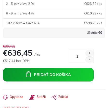
2 - 5 ks = zľava 2 %
€623,72
/ ks
6 - 9 ks = zľava 4 %
€610,99
/ ks
10 a viac ks = zľava 6 %
€598,26
/ ks
Ušetríte
€0
€863,32
€636,45
/ ks
€517,44
bez DPH
Jednotková
cena:
PRIDAŤ DO KOŠÍKA
Opýtať sa
Strážiť
Zdieľať