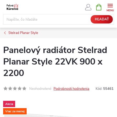
Prejsť
NÁKUPN
KOŠÍK
na
obsah
HĽADAŤ
Stelrad Planar Style
Panelový radiátor Stelrad
Planar Style 22VK 900 x
2200
Neohodnotené
Podrobnosti hodnotenia
Kód:
55461
Akcia
Viac za menej