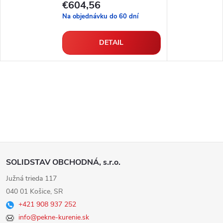
€604,56
Na objednávku do 60 dní
DETAIL
Z
SOLIDSTAV OBCHODNÁ, s.r.o.
á
Južná trieda 117
040 01 Košice, SR
p
+421 908 937 252
info@pekne-kurenie.sk