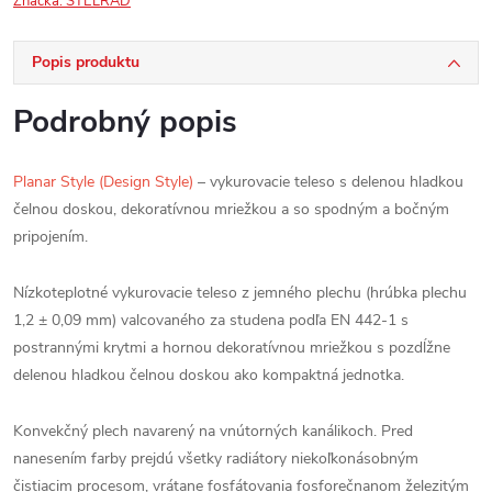
Značka:
STELRAD
Popis produktu
Podrobný popis
Planar Style (Design Style)
– vykurovacie teleso s delenou hladkou
čelnou doskou, dekoratívnou mriežkou a so spodným a bočným
pripojením.
Nízkoteplotné vykurovacie teleso z jemného plechu (hrúbka plechu
1,2 ± 0,09 mm) valcovaného za studena podľa EN 442-1 s
postrannými krytmi a hornou dekoratívnou mriežkou s pozdĺžne
delenou hladkou čelnou doskou ako kompaktná jednotka.
Konvekčný plech navarený na vnútorných kanálikoch. Pred
nanesením farby prejdú všetky radiátory niekoľkonásobným
čistiacim procesom, vrátane fosfátovania fosforečnanom železitým