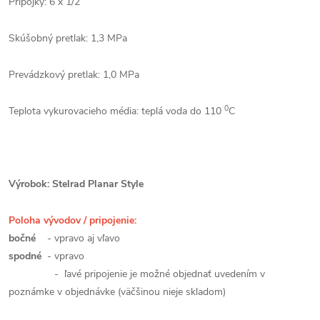
Prípojky: 6 x 1/2“
Skúšobný pretlak: 1,3 MPa
Prevádzkový pretlak: 1,0 MPa
0
Teplota vykurovacieho média: teplá voda do 110
C
Výrobok: Stelrad Planar Style
Poloha vývodov / pripojenie:
bočné
- vpravo aj vľavo
spodné
- vpravo
- ľavé pripojenie je možné objednať uvedením v
poznámke v objednávke (väčšinou nieje skladom)