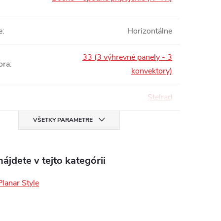
:
e
:
Horizontálne
33 (3 výhrevné panely - 3
ora
:
konvektory)
Stelrad
VŠETKY PARAMETRE
ájdete v tejto kategórii
Planar Style