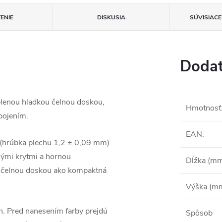
ENIE
DISKUSIA
SÚVISIAC
Dodat
elenou hladkou čelnou doskou,
Hmotnosť
pojením.
EAN
:
 (hrúbka plechu 1,2 ± 0,09 mm)
ými krytmi a hornou
Dĺžka (m
u čelnou doskou ako kompaktná
Výška (m
h. Pred nanesením farby prejdú
Spôsob