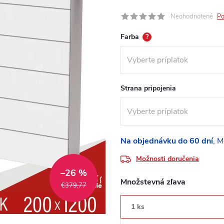
Neohodnotené
Po
Farba
?
Strana pripojenia
Na objednávku do 60 dní
Možnosti doručenia
–26 %
Množstevná zľava
€379,77
1 ks