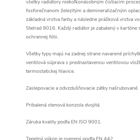
všetky radiátory niekoľkonásobným čistiacim proce
fosforečnanom železitým a demineralizačným opla
základná vrstva farby a následne prášková vrstva v
Stelrad 9016. Každý radiátor je zabalený v kartóne 
ochrannej fólii.
Všetky typy majú na zadnej strane navarené príchy
ventilová súprava s prednastavenou ventilovou vl
termostatickej hlavice.
Zaslepovacie a odvzdušňovacie zátky našrubované.
Pribalená stenová konzola dvojitá.
Záruka kvality podľa EN ISO 9001.
Tepelný výkon je overený podľa EN 442.