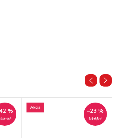
Akcia
Akcia
42 %
–23 %
€12,67
€19,07