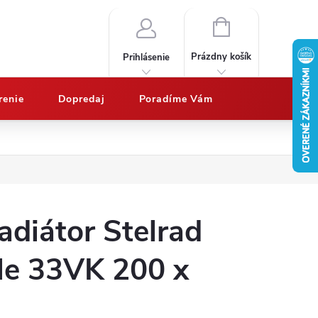
NÁKUPNÝ
KOŠÍK
Prázdny košík
Prihlásenie
renie
Dopredaj
Poradíme Vám
Nákup na splátky QUATRO
Doprava a platby
Vypočítajte potrebný 
adiátor Stelrad
le 33VK 200 x