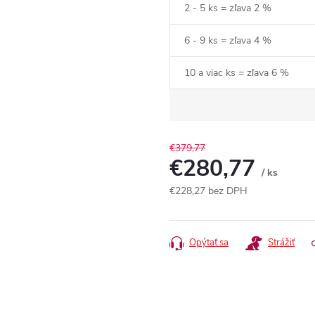
2 - 5 ks = zľava 2 %
6 - 9 ks = zľava 4 %
10 a viac ks = zľava 6 %
€379,77
€280,77
/ ks
€228,27
bez DPH
Jednotková
cena:
Opýtať sa
Strážiť