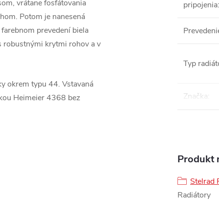
som, vrátane fosfátovania
pripojenia
chom. Potom je nanesená
o farebnom prevedení biela
Prevedeni
s robustnými krytmi rohov a v
Typ radiát
tky okrem typu 44. Vstavaná
Značka
:
ožkou Heimeier 4368 bez
Produkt n
Stelrad 
Radiátory