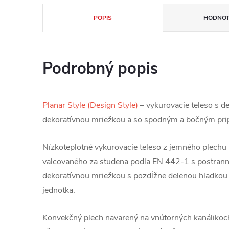
POPIS
HODNOT
Podrobný popis
Planar Style (Design Style)
– vykurovacie teleso s d
dekoratívnou mriežkou a so spodným a bočným pri
Nízkoteplotné vykurovacie teleso z jemného plechu
valcovaného za studena podľa EN 442-1 s postrann
dekoratívnou mriežkou s pozdĺžne delenou hladko
jednotka.
Konvekčný plech navarený na vnútorných kanálikoc