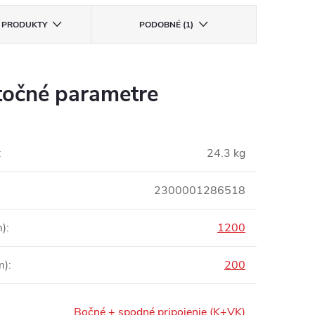
E PRODUKTY
PODOBNÉ (1)
očné parametre
:
24.3 kg
2300001286518
m)
:
1200
m)
:
200
Bočné + spodné pripojenie (K+VK)