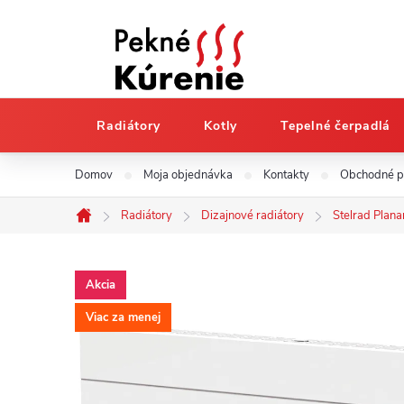
Radiátory
Kotly
Tepelné čerpadlá
Prejsť
Domov
Moja objednávka
Kontakty
Obchodné 
na
obsah
Radiátory
Dizajnové radiátory
Stelrad Plana
Domov
Akcia
Viac za menej