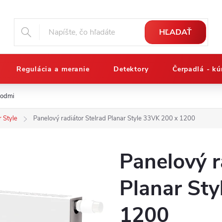
HĽADAŤ
Regulácia a meranie
Detektory
Čerpadlá - kú
podmienky
Reklamačný poriadok
Osobné údaje a ich ochrana
r Style
Panelový radiátor Stelrad Planar Style 33VK 200 x 1200
Panelový r
Planar Sty
1200