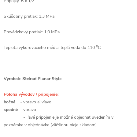
Prípojky: 6 x 1/2“
Skúšobný pretlak: 1,3 MPa
Prevádzkový pretlak: 1,0 MPa
0
Teplota vykurovacieho média: teplá voda do 110
C
Výrobok: Stelrad Planar Style
Poloha vývodov / pripojenie:
bočné
- vpravo aj vľavo
spodné
- vpravo
- ľavé pripojenie je možné objednať uvedením v
poznámke v objednávke (väčšinou nieje skladom)