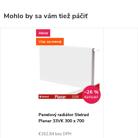
Akcia
Viac za menej
–26 %
€271,67
Panelový radiátor Stelrad
Planar 33VK 300 x 700
€162,84 bez DPH