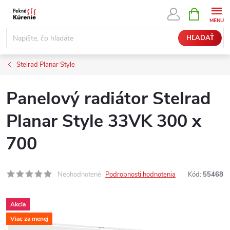
Prejsť
NÁKUPN
KOŠÍK
na
obsah
HĽADAŤ
Stelrad Planar Style
Panelový radiátor Stelrad
Planar Style 33VK 300 x
700
Neohodnotené
Podrobnosti hodnotenia
Kód:
55468
Akcia
Viac za menej