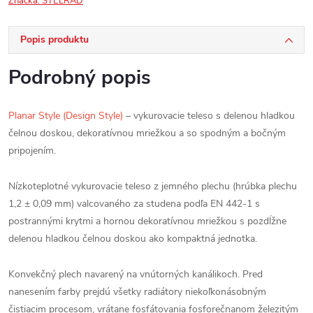
Značka:
STELRAD
Popis produktu
Podrobný popis
Planar Style (Design Style)
– vykurovacie teleso s delenou hladkou
čelnou doskou, dekoratívnou mriežkou a so spodným a bočným
pripojením.
Nízkoteplotné vykurovacie teleso z jemného plechu (hrúbka plechu
1,2 ± 0,09 mm) valcovaného za studena podľa EN 442-1 s
postrannými krytmi a hornou dekoratívnou mriežkou s pozdĺžne
delenou hladkou čelnou doskou ako kompaktná jednotka.
Konvekčný plech navarený na vnútorných kanálikoch. Pred
nanesením farby prejdú všetky radiátory niekoľkonásobným
čistiacim procesom, vrátane fosfátovania fosforečnanom železitým