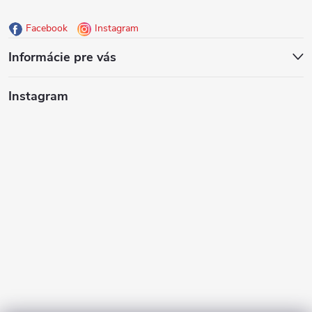
ä
Facebook
Instagram
t
Informácie pre vás
i
Instagram
e