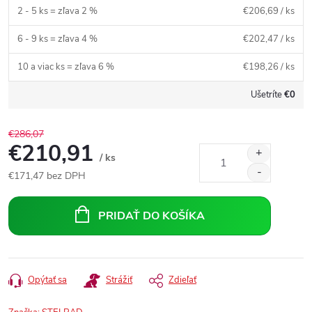
2 - 5 ks = zľava 2 %
€206,69
/ ks
6 - 9 ks = zľava 4 %
€202,47
/ ks
10 a viac ks = zľava 6 %
€198,26
/ ks
Ušetríte
€0
€286,07
€210,91
/ ks
€171,47
bez DPH
Jednotková
cena:
PRIDAŤ DO KOŠÍKA
Opýtať sa
Strážiť
Zdieľať