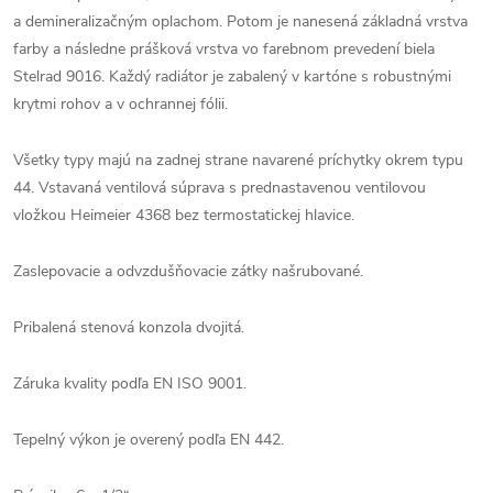
a demineralizačným oplachom. Potom je nanesená základná vrstva
farby a následne prášková vrstva vo farebnom prevedení biela
Stelrad 9016. Každý radiátor je zabalený v kartóne s robustnými
krytmi rohov a v ochrannej fólii.
Všetky typy majú na zadnej strane navarené príchytky okrem typu
44. Vstavaná ventilová súprava s prednastavenou ventilovou
vložkou Heimeier 4368 bez termostatickej hlavice.
Zaslepovacie a odvzdušňovacie zátky našrubované.
Pribalená stenová konzola dvojitá.
Záruka kvality podľa EN ISO 9001.
Tepelný výkon je overený podľa EN 442.