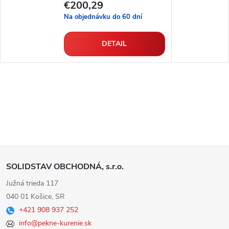
€200,29
Na objednávku do 60 dní
DETAIL
Z
SOLIDSTAV OBCHODNÁ, s.r.o.
á
Južná trieda 117
040 01 Košice, SR
p
+421 908 937 252
info@pekne-kurenie.sk