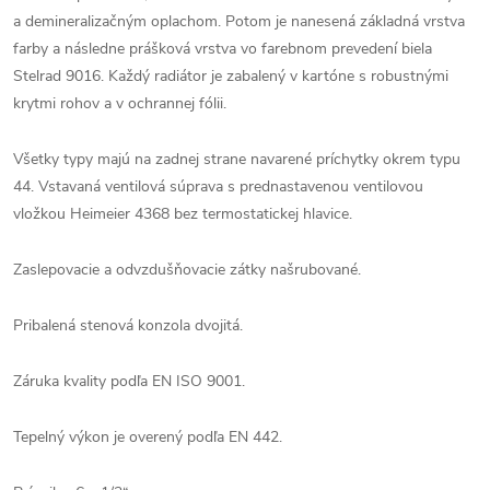
a demineralizačným oplachom. Potom je nanesená základná vrstva
farby a následne prášková vrstva vo farebnom prevedení biela
Stelrad 9016. Každý radiátor je zabalený v kartóne s robustnými
krytmi rohov a v ochrannej fólii.
Všetky typy majú na zadnej strane navarené príchytky okrem typu
44. Vstavaná ventilová súprava s prednastavenou ventilovou
vložkou Heimeier 4368 bez termostatickej hlavice.
Zaslepovacie a odvzdušňovacie zátky našrubované.
Pribalená stenová konzola dvojitá.
Záruka kvality podľa EN ISO 9001.
Tepelný výkon je overený podľa EN 442.