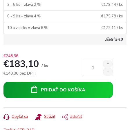
2 - 5 ks = zľava 2 %
€179,44
/ ks
6 - 9 ks = zľava 4 %
€175,78
/ ks
10 a viac ks = zľava 6 %
€172,11
/ ks
Ušetríte
€0
€248,36
€183,10
/ ks
€148,86
bez DPH
Jednotková
cena:
PRIDAŤ DO KOŠÍKA
Opýtať sa
Strážiť
Zdieľať