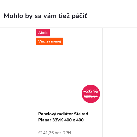
Akcia
Viac za menej
–26 %
€235,67
Panelový radiátor Stelrad
Planar 33VK 400 x 400
€141,26 bez DPH