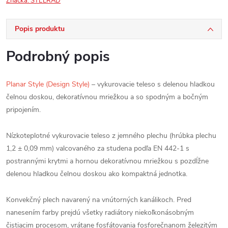
Značka:
STELRAD
Popis produktu
Podrobný popis
Planar Style (Design Style)
– vykurovacie teleso s delenou hladkou
čelnou doskou, dekoratívnou mriežkou a so spodným a bočným
pripojením.
Nízkoteplotné vykurovacie teleso z jemného plechu (hrúbka plechu
1,2 ± 0,09 mm) valcovaného za studena podľa EN 442-1 s
postrannými krytmi a hornou dekoratívnou mriežkou s pozdĺžne
delenou hladkou čelnou doskou ako kompaktná jednotka.
Konvekčný plech navarený na vnútorných kanálikoch. Pred
nanesením farby prejdú všetky radiátory niekoľkonásobným
čistiacim procesom, vrátane fosfátovania fosforečnanom železitým