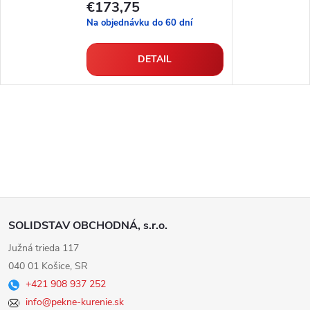
€173,75
Na objednávku do 60 dní
DETAIL
Z
SOLIDSTAV OBCHODNÁ, s.r.o.
á
Južná trieda 117
040 01 Košice, SR
p
+421 908 937 252
info@pekne-kurenie.sk