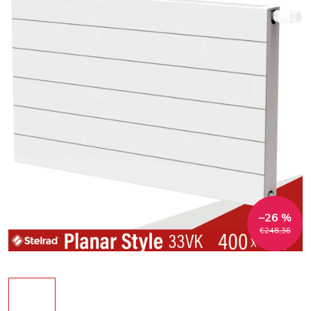
–26 %
€248,36