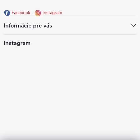
ä
Facebook
Instagram
t
Informácie pre vás
i
Instagram
e