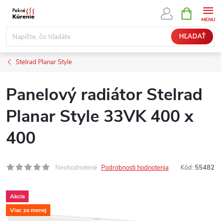
Prejsť
NÁKUPN
KOŠÍK
na
obsah
HĽADAŤ
Stelrad Planar Style
Panelový radiátor Stelrad
Planar Style 33VK 400 x
400
Neohodnotené
Podrobnosti hodnotenia
Kód:
55482
Akcia
Viac za menej