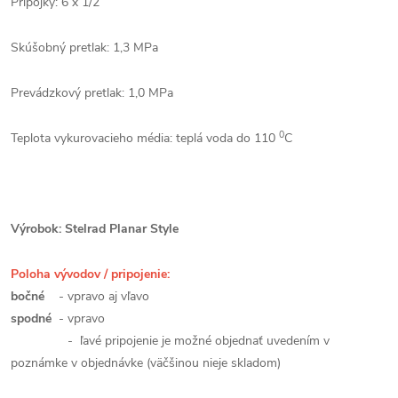
Prípojky: 6 x 1/2“
Skúšobný pretlak: 1,3 MPa
Prevádzkový pretlak: 1,0 MPa
0
Teplota vykurovacieho média: teplá voda do 110
C
Výrobok: Stelrad Planar Style
Poloha vývodov / pripojenie:
bočné
- vpravo aj vľavo
spodné
- vpravo
- ľavé pripojenie je možné objednať uvedením v
poznámke v objednávke (väčšinou nieje skladom)