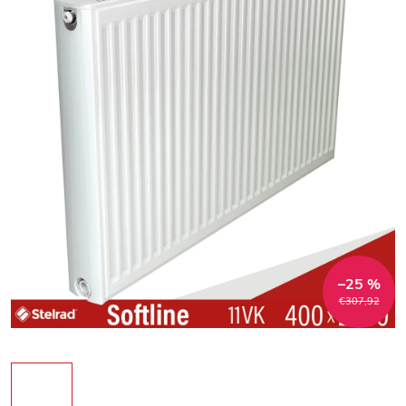
–25 %
€307,92