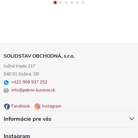
Z
SOLIDSTAV OBCHODNÁ, s.r.o.
á
Južná trieda 117
040 01 Košice, SR
p
+421 908 937 252
info@pekne-kurenie.sk
ä
Facebook
Instagram
t
Informácie pre vás
i
Instagram