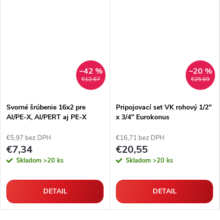
–42 %
–20 %
€12,67
€25,69
Svorné šrúbenie 16x2 pre
Pripojovací set VK rohový 1/2"
Al/PE-X, Al/PERT aj PE-X
x 3/4" Eurokonus
rúrky
€5,97 bez DPH
€16,71 bez DPH
€7,34
€20,55
Skladom
>20 ks
Skladom
>20 ks
DETAIL
DETAIL