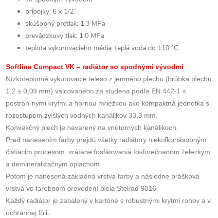
prípojky: 6 x 1/2“
skúšobný pretlak: 1,3 MPa
prevádzkový tlak: 1,0 MPa
teplota vykurovacieho média: teplá voda do 110 °C
Softline Compact VK – radiátor so spodnými vývodmi
Nízkoteplotné vykurovacie teleso z jemného plechu (hrúbka plechu
1,2 ± 0,09 mm) valcovaného za studena podľa EN 442-1 s
postran-nými krytmi a hornou mriežkou ako kompaktná jednotka s
rozostupom zvislých vodných kanálikov 33,3 mm.
Konvekčný plech je navarený na vnútorných kanálikoch.
Pred nanesením farby prejdú všetky radiátory niekoľkonásobným
čistiacim procesom, vrátane fosfátovania fosforečnanom železitým
a demineralizačným oplachom.
Potom je nanesená základná vrstva farby a následne prášková
vrstva vo farebnom prevedení biela Stelrad 9016.
Každý radiátor je zabalený v kartóne s robustnými krytmi rohov a v
ochrannej fólii.