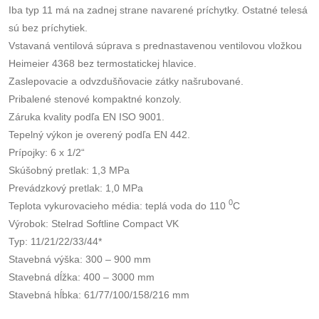
Iba typ 11 má na zadnej strane navarené príchytky. Ostatné telesá
sú bez príchytiek.
Vstavaná ventilová súprava s prednastavenou ventilovou vložkou
Heimeier 4368 bez termostatickej hlavice.
Zaslepovacie a odvzdušňovacie zátky našrubované.
Pribalené stenové kompaktné konzoly.
Záruka kvality podľa EN ISO 9001.
Tepelný výkon je overený podľa EN 442.
Prípojky: 6 x 1/2“
Skúšobný pretlak: 1,3 MPa
Prevádzkový pretlak: 1,0 MPa
0
Teplota vykurovacieho média: teplá voda do 110
C
Výrobok: Stelrad Softline Compact VK
Typ: 11/21/22/33/44*
Stavebná výška: 300 – 900 mm
Stavebná dĺžka: 400 – 3000 mm
Stavebná hĺbka: 61/77/100/158/216 mm