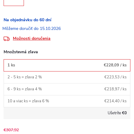
Na objednávku do 60 dní
15.10.2026
Možnosti doručenia
Množstevná zľava
1 ks
€228,09
/ ks
2 - 5 ks = zľava 2 %
€223,53
/ ks
6 - 9 ks = zľava 4 %
€218,97
/ ks
10 a viac ks = zľava 6 %
€214,40
/ ks
Ušetríte
€0
€307,92