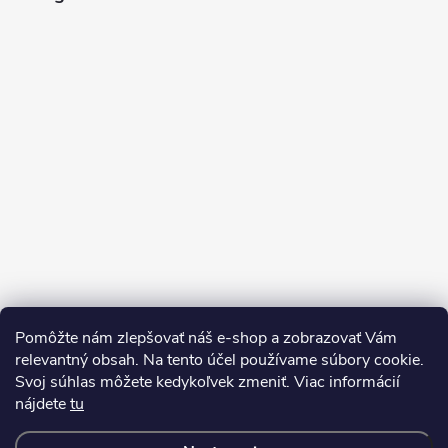
e
Pomôžte nám zlepšovať náš e-shop a zobrazovať Vám
Sledovať na Instagrame
relevantný obsah. Na tento účel používame súbory cookie.
Svoj súhlas môžete kedykoľvek zmeniť. Viac informácií
nájdete
tu
Kontakty
Doprava a platba