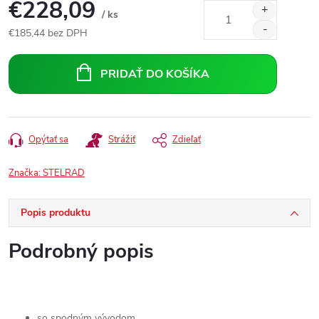
€228,09
/ ks
€185,44 bez DPH
Jednotková
cena:
PRIDAŤ DO KOŠÍKA
Opýtať sa
Strážiť
Zdieľať
Značka:
STELRAD
Popis produktu
Podrobný popis
so spodným vývodom