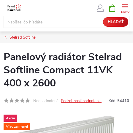
Prejsť
NÁKUPN
KOŠÍK
na
obsah
HĽADAŤ
Stelrad Softline
Panelový radiátor Stelrad
Softline Compact 11VK
400 x 2600
Neohodnotené
Podrobnosti hodnotenia
Kód:
54410
Akcia
Viac za menej