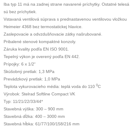
Iba typ 11 má na zadnej strane navarené príchytky. Ostatné telesá
sú bez príchytiek.
Vstavaná ventilová súprava s prednastavenou ventilovou vložkou
Heimeier 4368 bez termostatickej hlavice.
Zaslepovacie a odvzdušňovacie zátky našrubované.
Pribalené stenové kompaktné konzoly.
Záruka kvality podľa EN ISO 9001.
Tepelný výkon je overený podľa EN 442.
Prípojky: 6 x 1/2“
Skúšobný pretlak: 1,3 MPa
Prevádzkový pretlak: 1,0 MPa
0
Teplota vykurovacieho média: teplá voda do 110
C
Výrobok: Stelrad Softline Compact VK
Typ: 11/21/22/33/44*
Stavebná výška: 300 – 900 mm
Stavebná dĺžka: 400 – 3000 mm
Stavebná hĺbka: 61/77/100/158/216 mm