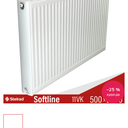
–25 %
€297,20