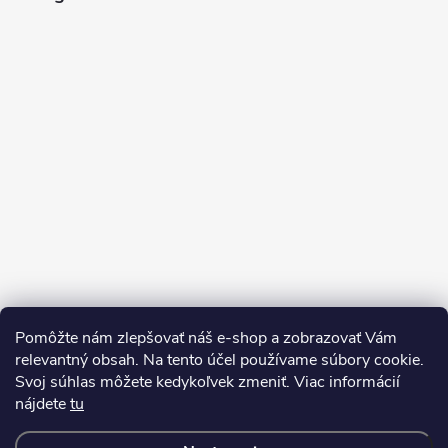
e
Pomôžte nám zlepšovať náš e-shop a zobrazovať Vám
Sledovať na Instagrame
relevantný obsah. Na tento účel používame súbory cookie.
Svoj súhlas môžete kedykoľvek zmeniť. Viac informácií
nájdete
tu
Kontakty
Doprava a platba