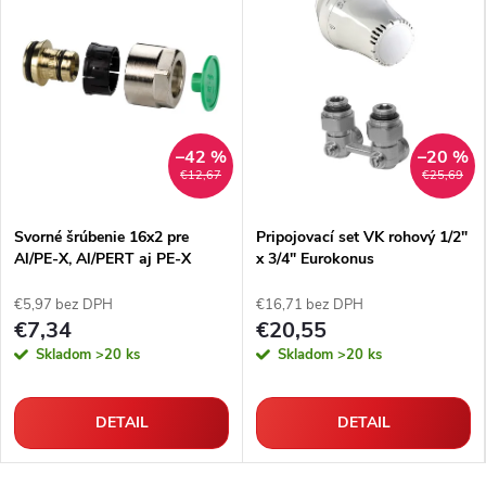
–42 %
–20 %
€12,67
€25,69
Svorné šrúbenie 16x2 pre
Pripojovací set VK rohový 1/2"
Al/PE-X, Al/PERT aj PE-X
x 3/4" Eurokonus
rúrky
€5,97 bez DPH
€16,71 bez DPH
€7,34
€20,55
Skladom
>20 ks
Skladom
>20 ks
DETAIL
DETAIL