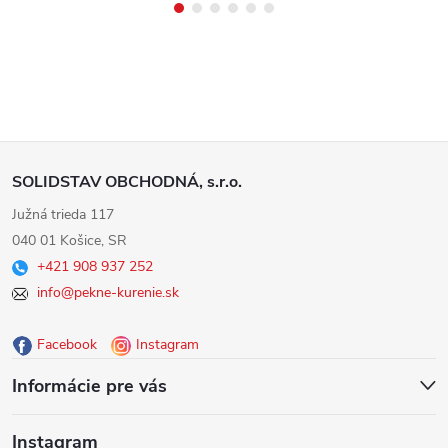
Z
SOLIDSTAV OBCHODNÁ, s.r.o.
á
Južná trieda 117
040 01 Košice, SR
p
+421 908 937 252
info@pekne-kurenie.sk
ä
Facebook
Instagram
t
Informácie pre vás
i
Instagram