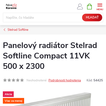
Prejsť
NÁKUPN
KOŠÍK
na
obsah
HĽADAŤ
Stelrad Softline
Panelový radiátor Stelrad
Softline Compact 11VK
500 x 2300
Neohodnotené
Podrobnosti hodnotenia
Kód:
54425
Akcia
Viac za menej