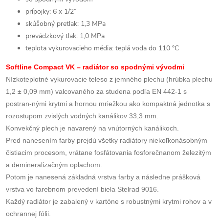
prípojky: 6 x 1/2“
skúšobný pretlak: 1,3 MPa
prevádzkový tlak: 1,0 MPa
teplota vykurovacieho média: teplá voda do 110 °C
Softline Compact VK – radiátor so spodnými vývodmi
Nízkoteplotné vykurovacie teleso z jemného plechu (hrúbka plechu
1,2 ± 0,09 mm) valcovaného za studena podľa EN 442-1 s
postran-nými krytmi a hornou mriežkou ako kompaktná jednotka s
rozostupom zvislých vodných kanálikov 33,3 mm.
Konvekčný plech je navarený na vnútorných kanálikoch.
Pred nanesením farby prejdú všetky radiátory niekoľkonásobným
čistiacim procesom, vrátane fosfátovania fosforečnanom železitým
a demineralizačným oplachom.
Potom je nanesená základná vrstva farby a následne prášková
vrstva vo farebnom prevedení biela Stelrad 9016.
Každý radiátor je zabalený v kartóne s robustnými krytmi rohov a v
ochrannej fólii.