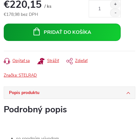
€220,15
/ ks
€178,98 bez DPH
Jednotková
cena:
PRIDAŤ DO KOŠÍKA
Opýtať sa
Strážiť
Zdieľať
Značka:
STELRAD
Popis produktu
Podrobný popis
so spodným vývodom