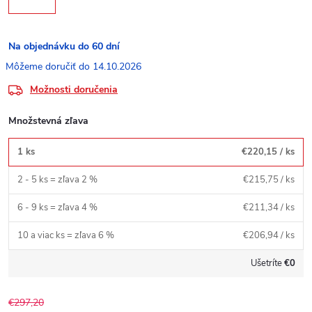
Na objednávku do 60 dní
14.10.2026
Možnosti doručenia
Množstevná zľava
1 ks
€220,15
/ ks
2 - 5 ks = zľava 2 %
€215,75
/ ks
6 - 9 ks = zľava 4 %
€211,34
/ ks
10 a viac ks = zľava 6 %
€206,94
/ ks
Ušetríte
€0
€297,20