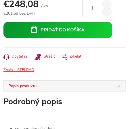
€248,08
/ ks
€201,69 bez DPH
Jednotková
cena:
PRIDAŤ DO KOŠÍKA
Opýtať sa
Strážiť
Zdieľať
Značka:
STELRAD
Popis produktu
Podrobný popis
so spodným vývodom