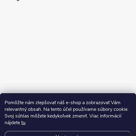
e
Pomôžte nám zlepšovať náš e-shop a zobrazovať Vám
Sledovať na Instagrame
relevantný obsah. Na tento účel používame súbory cookie.
Svoj súhlas môžete kedykoľvek zmeniť. Viac informácií
nájdete
tu
Kontakty
Doprava a platba