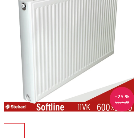
–25 %
€334,89