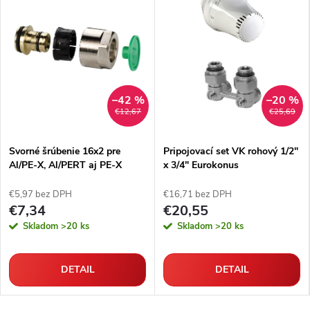
–42 %
–20 %
€12,67
€25,69
Svorné šrúbenie 16x2 pre
Pripojovací set VK rohový 1/2"
Al/PE-X, Al/PERT aj PE-X
x 3/4" Eurokonus
rúrky
€5,97 bez DPH
€16,71 bez DPH
€7,34
€20,55
Skladom
>20 ks
Skladom
>20 ks
DETAIL
DETAIL