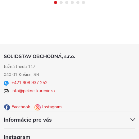
Z
SOLIDSTAV OBCHODNÁ, s.r.o.
á
Južná trieda 117
040 01 Košice, SR
p
+421 908 937 252
info@pekne-kurenie.sk
ä
Facebook
Instagram
t
Informácie pre vás
i
Instagram