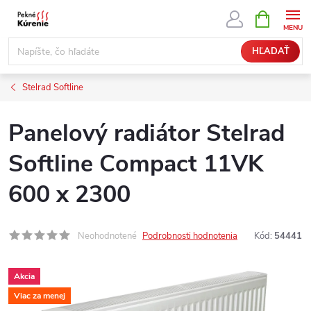
Prejsť
NÁKUPN
KOŠÍK
na
obsah
HĽADAŤ
Stelrad Softline
Panelový radiátor Stelrad
Softline Compact 11VK
600 x 2300
Neohodnotené
Podrobnosti hodnotenia
Kód:
54441
Akcia
Viac za menej