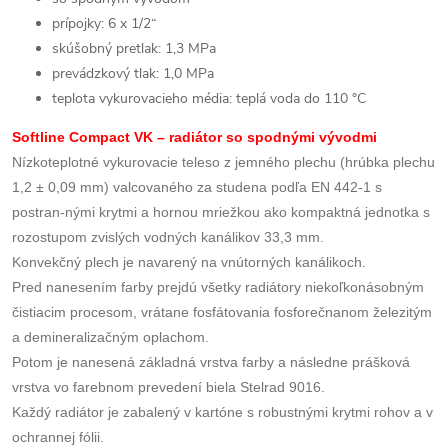
prípojky: 6 x 1/2“
skúšobný pretlak: 1,3 MPa
prevádzkový tlak: 1,0 MPa
teplota vykurovacieho média: teplá voda do 110 °C
Softline Compact VK – radiátor so spodnými vývodmi
Nízkoteplotné vykurovacie teleso z jemného plechu (hrúbka plechu
1,2 ± 0,09 mm) valcovaného za studena podľa EN 442-1 s
postran-nými krytmi a hornou mriežkou ako kompaktná jednotka s
rozostupom zvislých vodných kanálikov 33,3 mm.
Konvekčný plech je navarený na vnútorných kanálikoch.
Pred nanesením farby prejdú všetky radiátory niekoľkonásobným
čistiacim procesom, vrátane fosfátovania fosforečnanom železitým
a demineralizačným oplachom.
Potom je nanesená základná vrstva farby a následne prášková
vrstva vo farebnom prevedení biela Stelrad 9016.
Každý radiátor je zabalený v kartóne s robustnými krytmi rohov a v
ochrannej fólii.