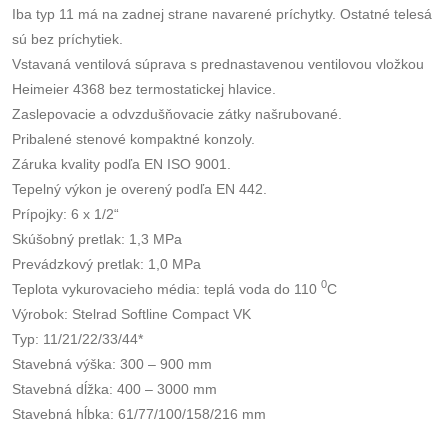
Iba typ 11 má na zadnej strane navarené príchytky. Ostatné telesá
sú bez príchytiek.
Vstavaná ventilová súprava s prednastavenou ventilovou vložkou
Heimeier 4368 bez termostatickej hlavice.
Zaslepovacie a odvzdušňovacie zátky našrubované.
Pribalené stenové kompaktné konzoly.
Záruka kvality podľa EN ISO 9001.
Tepelný výkon je overený podľa EN 442.
Prípojky: 6 x 1/2“
Skúšobný pretlak: 1,3 MPa
Prevádzkový pretlak: 1,0 MPa
0
Teplota vykurovacieho média: teplá voda do 110
C
Výrobok: Stelrad Softline Compact VK
Typ: 11/21/22/33/44*
Stavebná výška: 300 – 900 mm
Stavebná dĺžka: 400 – 3000 mm
Stavebná hĺbka: 61/77/100/158/216 mm