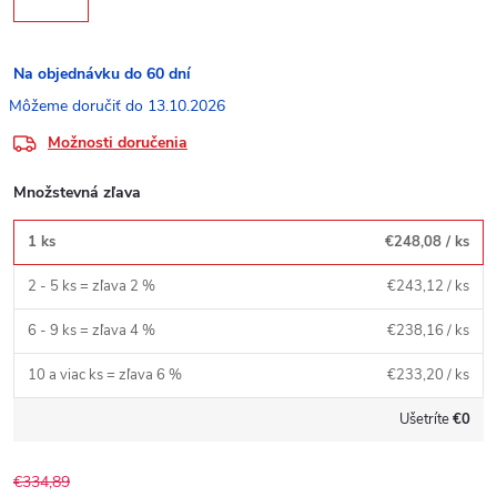
Na objednávku do 60 dní
13.10.2026
Možnosti doručenia
Množstevná zľava
1 ks
€248,08
/ ks
2 - 5 ks = zľava 2 %
€243,12
/ ks
6 - 9 ks = zľava 4 %
€238,16
/ ks
10 a viac ks = zľava 6 %
€233,20
/ ks
Ušetríte
€0
€334,89