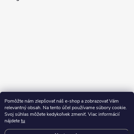
e
Pomôžte nám zlepšovať náš e-shop a zobrazovať Vám
Sledovať na Instagrame
relevantný obsah. Na tento účel používame súbory cookie.
Svoj súhlas môžete kedykoľvek zmeniť. Viac informácií
nájdete
tu
Kontakty
Doprava a platba