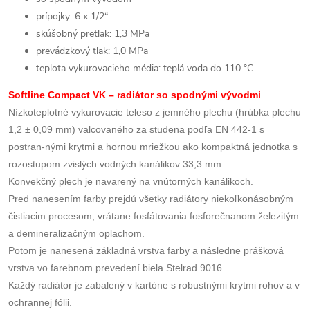
prípojky: 6 x 1/2“
skúšobný pretlak: 1,3 MPa
prevádzkový tlak: 1,0 MPa
teplota vykurovacieho média: teplá voda do 110 °C
Softline Compact VK – radiátor so spodnými vývodmi
Nízkoteplotné vykurovacie teleso z jemného plechu (hrúbka plechu
1,2 ± 0,09 mm) valcovaného za studena podľa EN 442-1 s
postran-nými krytmi a hornou mriežkou ako kompaktná jednotka s
rozostupom zvislých vodných kanálikov 33,3 mm.
Konvekčný plech je navarený na vnútorných kanálikoch.
Pred nanesením farby prejdú všetky radiátory niekoľkonásobným
čistiacim procesom, vrátane fosfátovania fosforečnanom železitým
a demineralizačným oplachom.
Potom je nanesená základná vrstva farby a následne prášková
vrstva vo farebnom prevedení biela Stelrad 9016.
Každý radiátor je zabalený v kartóne s robustnými krytmi rohov a v
ochrannej fólii.