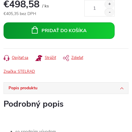
€498,58
/ ks
€405,35 bez DPH
Jednotková
cena:
PRIDAŤ DO KOŠÍKA
Opýtať sa
Strážiť
Zdieľať
Značka:
STELRAD
Popis produktu
Podrobný popis
so spodným vývodom