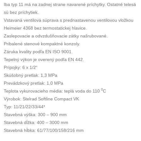
Iba typ 11 má na zadnej strane navarené príchytky. Ostatné telesá
sú bez príchytiek.
Vstavaná ventilová súprava s prednastavenou ventilovou vložkou
Heimeier 4368 bez termostatickej hlavice.
Zaslepovacie a odvzdušňovacie zátky našrubované.
Pribalené stenové kompaktné konzoly.
Záruka kvality podľa EN ISO 9001.
Tepelný výkon je overený podľa EN 442.
Prípojky: 6 x 1/2“
Skúšobný pretlak: 1,3 MPa
Prevádzkový pretlak: 1,0 MPa
0
Teplota vykurovacieho média: teplá voda do 110
C
Výrobok: Stelrad Softline Compact VK
Typ: 11/21/22/33/44*
Stavebná výška: 300 – 900 mm
Stavebná dĺžka: 400 – 3000 mm
Stavebná hĺbka: 61/77/100/158/216 mm