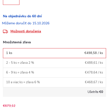
Na objednávku do 60 dní
15.10.2026
Možnosti doručenia
Množstevná zľava
1 ks
€498,58
/ ks
2 - 5 ks = zľava 2 %
€488,61
/ ks
6 - 9 ks = zľava 4 %
€478,64
/ ks
10 a viac ks = zľava 6 %
€468,67
/ ks
Ušetríte
€0
€673,12