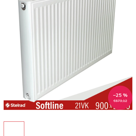
–25 %
€673,12