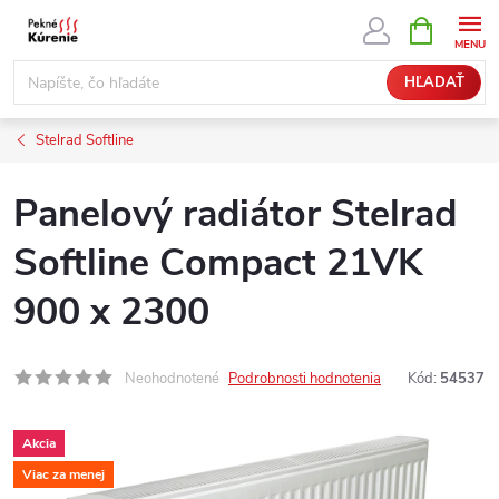
Prejsť
NÁKUPN
KOŠÍK
na
obsah
HĽADAŤ
Stelrad Softline
Panelový radiátor Stelrad
Softline Compact 21VK
900 x 2300
Neohodnotené
Podrobnosti hodnotenia
Kód:
54537
Akcia
Viac za menej