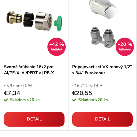
–42 %
–20 %
€12,67
€25,69
Svorné šrúbenie 16x2 pre
Pripojovací set VK rohový 1/2"
Al/PE-X, Al/PERT aj PE-X
x 3/4" Eurokonus
rúrky
€5,97 bez DPH
€16,71 bez DPH
€7,34
€20,55
Skladom
>20 ks
Skladom
>20 ks
DETAIL
DETAIL