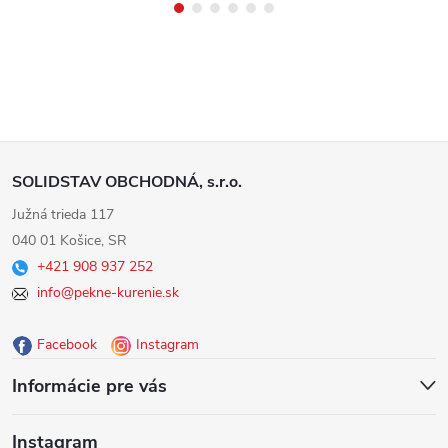
Z
SOLIDSTAV OBCHODNÁ, s.r.o.
á
Južná trieda 117
040 01 Košice, SR
p
+421 908 937 252
info@pekne-kurenie.sk
ä
Facebook
Instagram
t
Informácie pre vás
i
Instagram