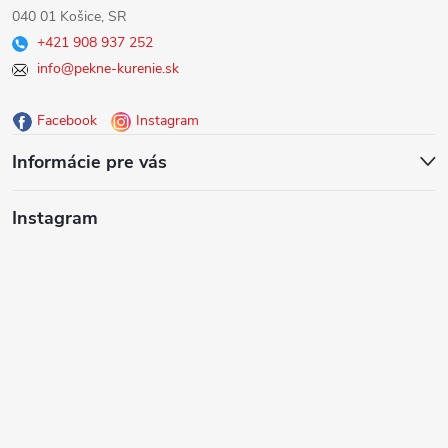
040 01 Košice, SR
p
+421 908 937 252
info@pekne-kurenie.sk
ä
Facebook
Instagram
t
Informácie pre vás
i
Instagram
e