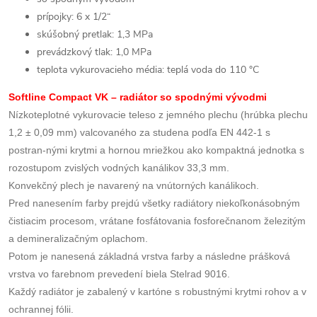
prípojky: 6 x 1/2“
skúšobný pretlak: 1,3 MPa
prevádzkový tlak: 1,0 MPa
teplota vykurovacieho média: teplá voda do 110 °C
Softline Compact VK – radiátor so spodnými vývodmi
Nízkoteplotné vykurovacie teleso z jemného plechu (hrúbka plechu
1,2 ± 0,09 mm) valcovaného za studena podľa EN 442-1 s
postran-nými krytmi a hornou mriežkou ako kompaktná jednotka s
rozostupom zvislých vodných kanálikov 33,3 mm.
Konvekčný plech je navarený na vnútorných kanálikoch.
Pred nanesením farby prejdú všetky radiátory niekoľkonásobným
čistiacim procesom, vrátane fosfátovania fosforečnanom železitým
a demineralizačným oplachom.
Potom je nanesená základná vrstva farby a následne prášková
vrstva vo farebnom prevedení biela Stelrad 9016.
Každý radiátor je zabalený v kartóne s robustnými krytmi rohov a v
ochrannej fólii.