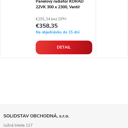
Panelový radiátor KORAD
22VK 300 x 2300, Ventil
Kompakt, 2233232013
€291,34 bez DPH
€358,35
Na objednávku do 15 dní
DETAIL
Z
SOLIDSTAV OBCHODNÁ, s.r.o.
á
Južná trieda 117