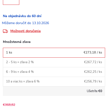
Na objednávku do 60 dní
13.10.2026
Možnosti doručenia
Množstevná zľava
1 ks
€273,18
/ ks
2 - 5 ks = zľava 2 %
€267,72
/ ks
6 - 9 ks = zľava 4 %
€262,25
/ ks
10 a viac ks = zľava 6 %
€256,79
/ ks
Ušetríte
€0
€368,82