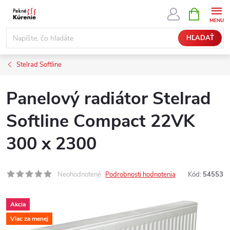
Prejsť
NÁKUPN
KOŠÍK
na
obsah
HĽADAŤ
Stelrad Softline
Panelový radiátor Stelrad
Softline Compact 22VK
300 x 2300
Neohodnotené
Podrobnosti hodnotenia
Kód:
54553
Akcia
Viac za menej