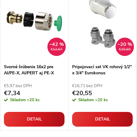
–42 %
–20 %
€12,67
€25,69
Svorné šrúbenie 16x2 pre
Pripojovací set VK rohový 1/2"
Al/PE-X, Al/PERT aj PE-X
x 3/4" Eurokonus
rúrky
€5,97 bez DPH
€16,71 bez DPH
€7,34
€20,55
Skladom
>20 ks
Skladom
>20 ks
DETAIL
DETAIL