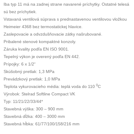
Iba typ 11 má na zadnej strane navarené príchytky. Ostatné telesá
sú bez príchytiek.
Vstavaná ventilová súprava s prednastavenou ventilovou vložkou
Heimeier 4368 bez termostatickej hlavice.
Zaslepovacie a odvzdušňovacie zátky našrubované.
Pribalené stenové kompaktné konzoly.
Záruka kvality podľa EN ISO 9001.
Tepelný výkon je overený podľa EN 442.
Prípojky: 6 x 1/2“
Skúšobný pretlak: 1,3 MPa
Prevádzkový pretlak: 1,0 MPa
0
Teplota vykurovacieho média: teplá voda do 110
C
Výrobok: Stelrad Softline Compact VK
Typ: 11/21/22/33/44*
Stavebná výška: 300 – 900 mm
Stavebná dĺžka: 400 – 3000 mm
Stavebná hĺbka: 61/77/100/158/216 mm