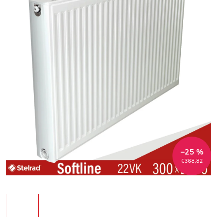
–25 %
€368,82