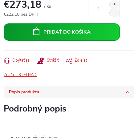
€273,18
/ ks
€222,10 bez DPH
Jednotková
cena:
PRIDAŤ DO KOŠÍKA
Opýtať sa
Strážiť
Zdieľať
Značka:
STELRAD
Popis produktu
Podrobný popis
so spodným vývodom