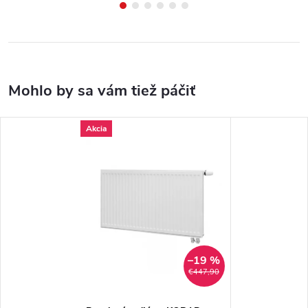
Akcia
–19 %
€447,90